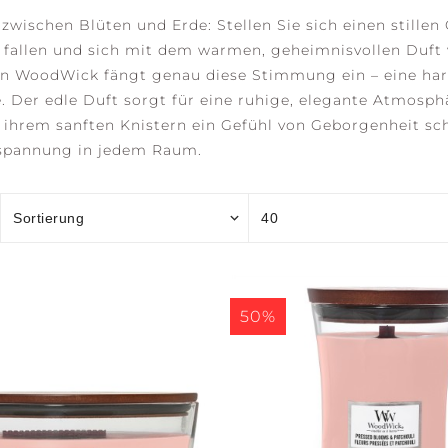
wischen Blüten und Erde: Stellen Sie sich einen stillen 
n fallen und sich mit dem warmen, geheimnisvollen Duft
on WoodWick fängt genau diese Stimmung ein – eine har
e. Der edle Duft sorgt für eine ruhige, elegante Atmosp
AN
OCEAN RETREAT
SALTED SANDS
SSOM
ihrem sanften Knistern ein Gefühl von Geborgenheit sche
ntspannung in jedem Raum.
ONIC
EW
ACCESSOIRES
ECTION
ER
ck Currant &
e
rry Blossom
nilla
50%
NGTH +
AWAKEN +
BALANCE +
RE
 all
GY
INVIGORATE
HARMONY
CL