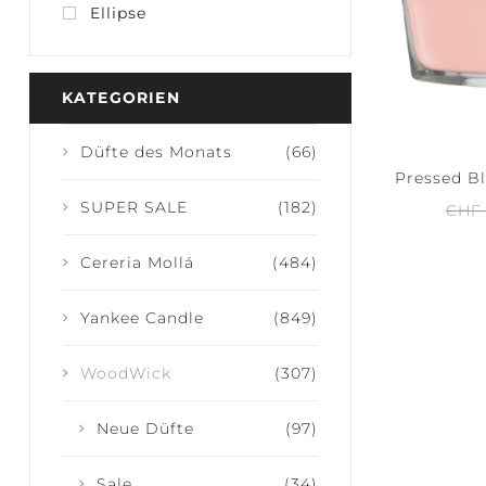
Ellipse
KATEGORIEN
JOY +
SERE
LAUGHTER
CAL
Düfte des Monats
(66)
Pressed Bl
SUPER SALE
(182)
CHF 
Cereria Mollá
(484)
Yankee Candle
(849)
WoodWick
(307)
Neue Düfte
(97)
Sale
(34)