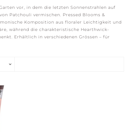
Garten vor, in dem die letzten Sonnenstrahlen auf
 von Patchouli vermischen. Pressed Blooms &
monische Komposition aus floraler Leichtigkeit und
häre, während die charakteristische Hearthwick-
SERENE WATERS
STILLNESS +
PURITY
nkt. Erhältlich in verschiedenen Grössen – für
FLECTION +
CONFIDENCE +
ARITY
FREEDOM