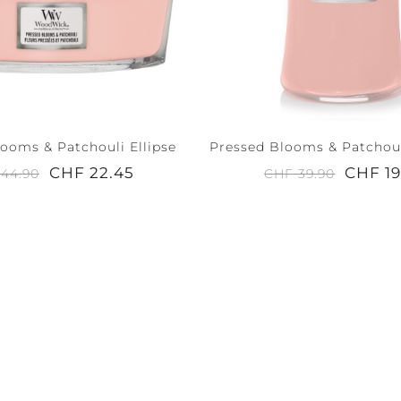
NITY +
PEACE +
ACCESSOIRES
M
TRANQUILITY
ooms & Patchouli Ellipse
Pressed Blooms & Patchoul
CHF 22.45
CHF 19
44.90
CHF 39.90