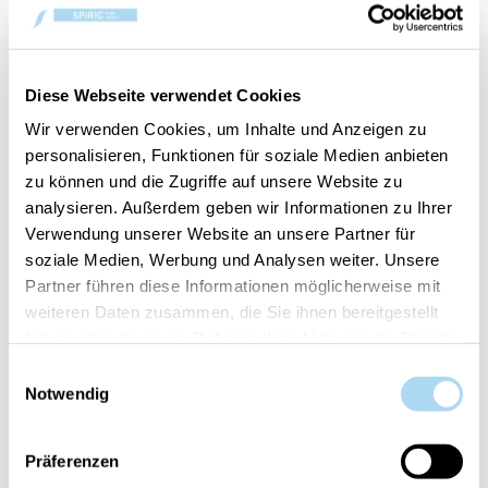
Peace & Tranquility 3-
Peace & Tranquility
Wick Tumbler
Large Tumbler
CHF 34.90
CHF 32.90
Diese Webseite verwendet Cookies
Wir verwenden Cookies, um Inhalte und Anzeigen zu
personalisieren, Funktionen für soziale Medien anbieten
zu können und die Zugriffe auf unsere Website zu
analysieren. Außerdem geben wir Informationen zu Ihrer
Verwendung unserer Website an unsere Partner für
soziale Medien, Werbung und Analysen weiter. Unsere
Partner führen diese Informationen möglicherweise mit
weiteren Daten zusammen, die Sie ihnen bereitgestellt
haben oder die sie im Rahmen Ihrer Nutzung der Dienste
Peace & Tranquility
Peace & Tranquility
gesammelt haben.
Einwilligungsauswahl
Medium Tumbler
Small Tumbler
Notwendig
CHF 24.90
CHF 14.90
Präferenzen