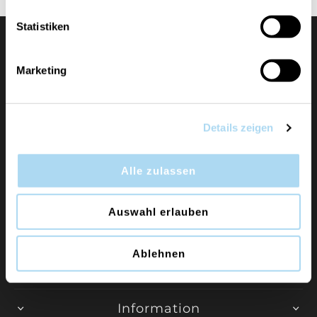
Statistiken
Marketing
Details zeigen
Duftkerzen und Raumdüfte der Marken Yankee
Candle, WoodWick, Chesapeake Bay Candle und
Alle zulassen
Cerería Mollá direkt vom Generalimporteur für die
Schweiz.
Auswahl erlauben
MEHR LESEN
Ablehnen
Information