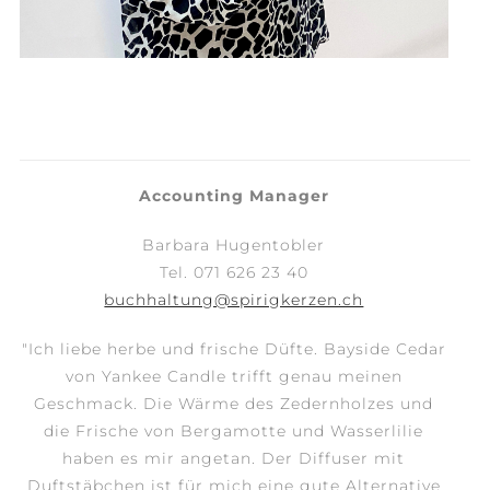
Accounting Manager
Barbara Hugentobler
Tel. 071 626 23 40
buchhaltung@spirigkerzen.ch
"
Ich liebe herbe und frische Düfte. Bayside Cedar
von Yankee Candle trifft genau meinen
Geschmack. Die Wärme des Zedernholzes und
die Frische von Bergamotte und Wasserlilie
haben es mir angetan. Der Diffuser mit
Duftstäbchen ist für mich eine gute Alternative