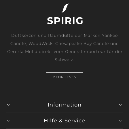
Duftkerzen und Raumdüfte der Marken Yankee
Candle, WoodWick, Chesapeake Bay Candle und
Cerería Mollá direkt vom Generalimporteur für die
Schweiz.
MEHR LESEN
Information
Hilfe & Service