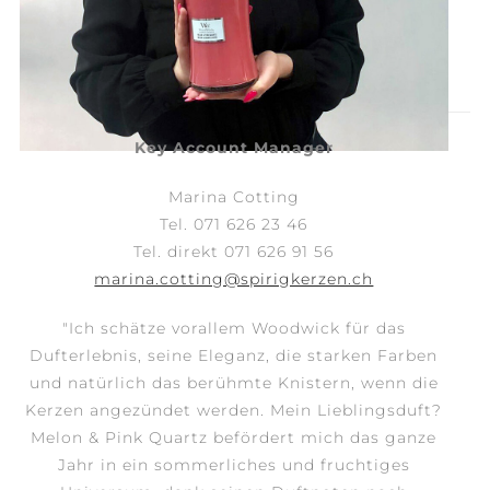
Key Account Manager
Marina Cotting
Tel. 071 626 23 46
Tel. direkt 071 626 91 56
marina.cotting@spirigkerzen.ch
"Ich schätze vorallem Woodwick für das
Dufterlebnis, seine
Eleganz, die starken Farben
und natürlich das berühmte Knistern,
wenn die
Kerzen angezündet werden. Mein Lieblingsduft?
Melon & Pink Quartz befördert mich das ganze
Jahr in ein sommerliches und fruchtiges