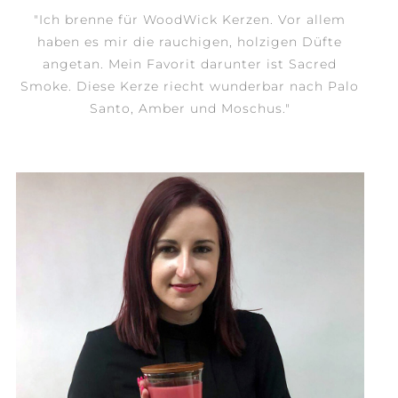
"Ich brenne für WoodWick Kerzen. Vor allem
haben es mir die rauchigen, holzigen Düfte
angetan. Mein Favorit darunter ist Sacred
Smoke. Diese Kerze riecht wunderbar nach Palo
Santo, Amber und Moschus."