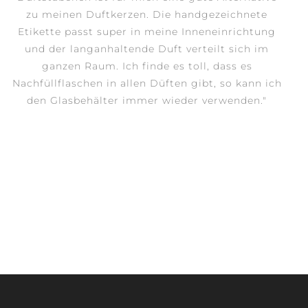
zu meinen Duftkerzen. Die handgezeichnete
Etikette passt super in meine Inneneinrichtung
und der langanhaltende Duft verteilt sich im
ganzen Raum. Ich finde es toll, dass es
Nachfüllflaschen in allen Düften gibt, so kann ich
den Glasbehälter immer wieder verwenden."