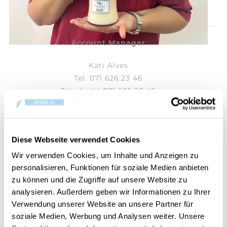
Account Manager
Kati Alves
Tel. 071 626 23 46
Tel. direkt 071 626 23 46
kati.alves@spirigkerzen.ch
"Unsere Woodwick Kerzen sind nicht nur
hervorragende Dekorationsobjekte, sondern
Diese Webseite verwendet Cookies
verbreiten auch einen sehr feinen Duft. Der Duft
Wir verwenden Cookies, um Inhalte und Anzeigen zu
von Vanille und Kokosnuss gibt mir das Gefühl,
personalisieren, Funktionen für soziale Medien anbieten
wieder im Urlaub zu sein."
zu können und die Zugriffe auf unsere Website zu
analysieren. Außerdem geben wir Informationen zu Ihrer
Verwendung unserer Website an unsere Partner für
soziale Medien, Werbung und Analysen weiter. Unsere