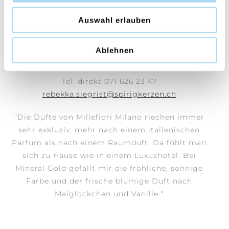
Auswahl erlauben
Purchasing Manager
Ablehnen
Rebekka Siegrist
Tel. 071 626 23 46
Tel. direkt 071 626 23 47
rebekka.siegrist@spirigkerzen.ch
“Die Düfte von Millefiori Milano riechen immer
sehr exklusiv,
mehr nach einem italienischen
Parfum als nach einem Raumduft. Da fühlt man
sich zu Hause wie in einem Luxushotel.
Bei
Mineral Gold gefällt mir die fröhliche, sonnige
Farbe und der frische blumige Duft nach
Maiglöckchen und Vanille.“