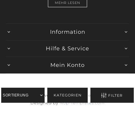
MEHR LESEN
Information
Hilfe & Service
Mein Konto
KATEGORIEN
Powered by
nopCommerce
FILTER
Designed by
Nop-Templates.com
Copyright © 2026 Spirig Home Scents. Alle Rechte
vorbehalten.