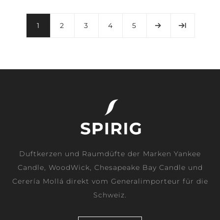
1
2
3
4
5
Duftkerzen und Raumdüfte der Marken Yankee
Candle, WoodWick, Chesapeake Bay Candle und
Cerería Mollá direkt vom Generalimporteur für die
Schweiz.