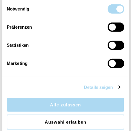
Provence Lavender
Provence Lavender
gesammelt haben.
Einwilligungsauswahl
Premium Candle 3XL
Home Textile Spray
Notwendig
7kg
500ml
CHF 590.00
CHF 34.90
Präferenzen
Statistiken
Marketing
Details zeigen
Provence Lavender
Provence Lavender
Water soluble essential
Incense Sticks 23cm
Alle zulassen
oil 30ml
CHF 24.90
CHF 9.90
Auswahl erlauben