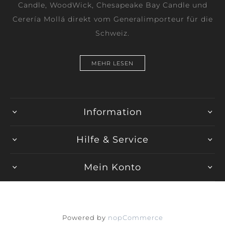
Candle, WoodWick, Chesapeake Bay Candle und
Cerería Mollá direkt vom Generalimporteur für die
Schweiz.
MEHR LESEN
Information
Hilfe & Service
Mein Konto
Powered by
nopCommerce