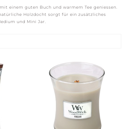
mit
einem
guten
Buch
und
warmem
Tee
geniessen.
natürliche
Holzdocht
sorgt
für
ein
zusätzliches
Medium
und
Mini
Jar.
SERENE WATERS
STILLNESS +
PURITY
FLECTION +
CONFIDENCE +
ARITY
FREEDOM