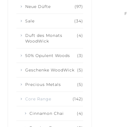
Neue Düfte
(97)
F
Sale
(34)
Duft des Monats
(4)
WoodWick
50% Opulent Woods
(3)
Geschenke WoodWick
(5)
Precious Metals
(5)
Core Range
(142)
Cinnamon Chai
(4)