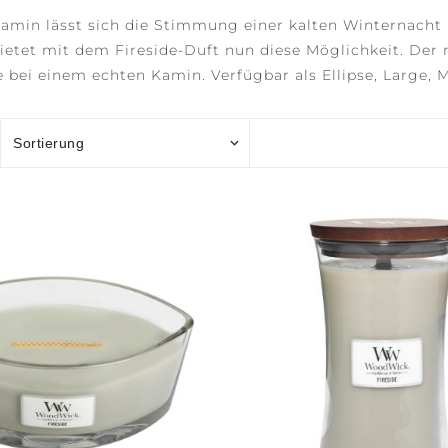
Kamin
lässt
sich
die
Stimmung
einer
kalten
Winternacht
ietet
mit
dem
Fireside-Duft
nun
diese
Möglichkeit.
Der
e
bei
einem
echten
Kamin.
Verfügbar
als
Ellipse,
Large,
AN
OCEAN RETREAT
SALTED SANDS
SSOM
ONIC
EW
ACCESSOIRES
ECTION
ER
ck Currant &
e
rry Blossom
nilla
NGTH +
AWAKEN +
BALANCE +
RE
 all
GY
INVIGORATE
HARMONY
CL