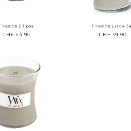
Fireside Ellipse
Fireside Large J
NITY +
PEACE +
ACCESSOIRES
CHF 44.90
CHF 39.90
M
TRANQUILITY