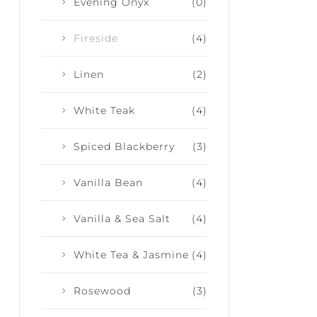
Evening Onyx
(0)
Fireside
(4)
Linen
(2)
White Teak
(4)
Spiced Blackberry
(3)
Vanilla Bean
(4)
Vanilla & Sea Salt
(4)
White Tea & Jasmine
(4)
Rosewood
(3)