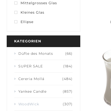
Mittelgrosses Glas
Kleines Glas
Ellipse
JOY +
SERE
LAUGHTER
CAL
KATEGORIEN
Düfte des Monats
(66)
SUPER SALE
(184)
Cereria Mollá
(484)
Yankee Candle
(857)
WoodWick
(307)