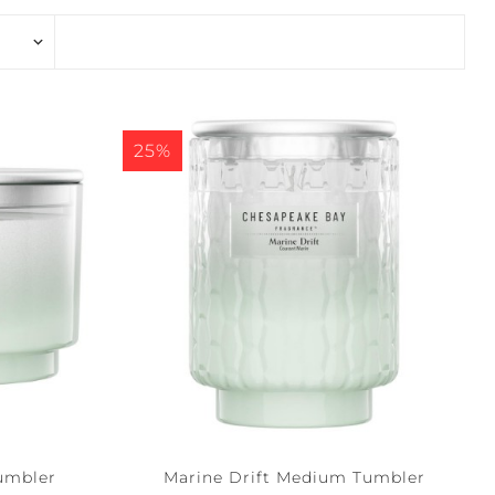
SERENE
STILLNESS +
WATERS
PURITY
25%
EFLECTION +
CONFIDENCE +
LARITY
FREEDOM
Tumbler
Marine Drift Medium Tumbler