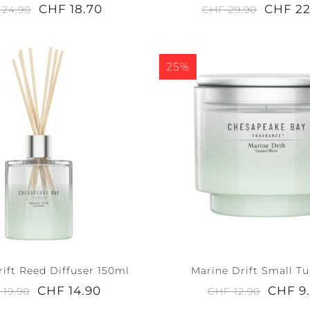
CHF 18.70
CHF 22
 24.90
CHF 29.90
ERENITY +
PEACE +
ACCESSOIRES
25%
ALM
TRANQUILITY
ift Reed Diffuser 150ml
Marine Drift Small T
CHF 14.90
CHF 9
 19.90
CHF 12.90