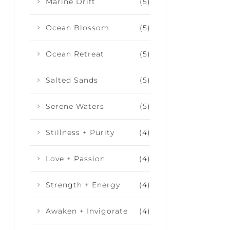
Marine Drift
(5)
Ocean Blossom
(5)
Ocean Retreat
(5)
Salted Sands
(5)
Serene Waters
(5)
Stillness + Purity
(4)
Love + Passion
(4)
Strength + Energy
(4)
Awaken + Invigorate
(4)