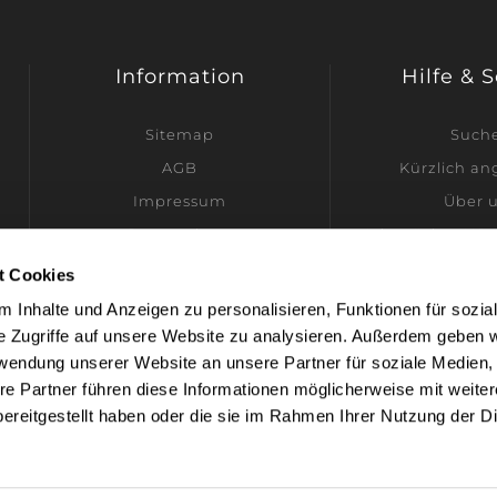
Information
Hilfe & 
Sitemap
Such
AGB
Kürzlich a
Impressum
Über 
Datenschutz
Ich möchte Hän
Versandinformationen
t Cookies
Kontakt
 Inhalte und Anzeigen zu personalisieren, Funktionen für sozia
Cookie-Einstellungen
e Zugriffe auf unsere Website zu analysieren. Außerdem geben w
rwendung unserer Website an unsere Partner für soziale Medien
re Partner führen diese Informationen möglicherweise mit weite
ereitgestellt haben oder die sie im Rahmen Ihrer Nutzung der D
owered by
nopCommerce
Designed by
Nop-Templates.c