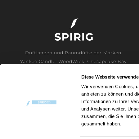
Duftkerzen und Raumdüfte der Marken
Yankee Candle, WoodWick, Chesapeake Bay
Candle und Cerería Mollá direkt vom
Diese Webseite verwende
Generalimporteur für die Schweiz.
Wir verwenden Cookies, um
anbieten zu können und di
MEHR LESEN
Informationen zu Ihrer Ve
und Analysen weiter. Unse
zusammen, die Sie ihnen b
gesammelt haben.
P