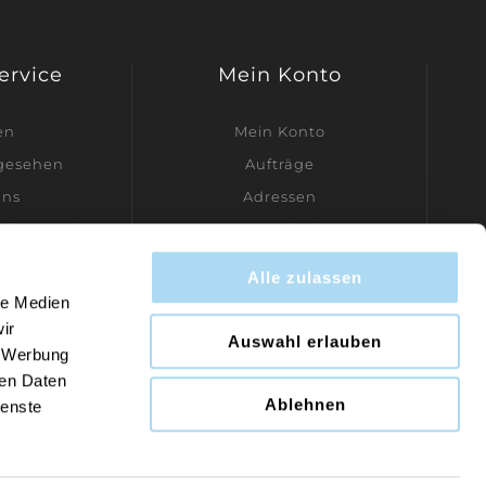
Service
Mein Konto
en
Mein Konto
ngesehen
Aufträge
uns
Adressen
dler werden
Warenkorb
Wunschliste
Alle zulassen
Kontakt
le Medien
ir
Auswahl erlauben
, Werbung
ren Daten
Ablehnen
ienste
om