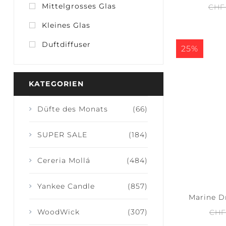
Mittelgrosses Glas
CHF
Kleines Glas
JOY +
S
Duftdiffuser
25%
LAUGHTER
C
KATEGORIEN
Düfte des Monats
(66)
SUPER SALE
(184)
Cereria Mollá
(484)
Yankee Candle
(857)
Marine Dr
WoodWick
(307)
CHF