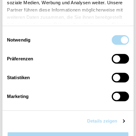
soziale Medien, Werbung und Analysen weiter. Unsere
Partner führen diese Informationen möglicherweise mit
weiteren Daten zusammen, die Sie ihnen bereitgestellt
haben oder die sie im Rahmen Ihrer Nutzung der Dienste
Artikelnummer:
10.00840.0045-1
gesammelt haben.
Einwilligungsauswahl
Notwendig
Dein Artikel ist:
auf Lager
Präferenzen
Statistiken
ÜBERSICHT
Marketing
PRODUKTEINFORMATIONEN
BEWERTUNGEN
Details zeigen
KONTAKT