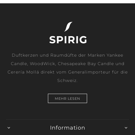
Duftkerzen und Raumdüfte der Marken Yankee
Candle, WoodWick, Chesapeake Bay Candle und
Cerería Mollá direkt vom Generalimporteur für die
Schweiz.
MEHR LESEN
Information