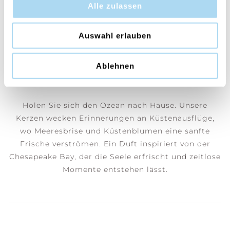
Coastal Snowfall
Alle zulassen
Erleben Sie den festlichen Charme eines Urlaubs
Auswahl erlauben
am Meer, wo Schneeflocken tanzen und der Duft
von frisch geschnittenen Tannen, aromatischen
Ablehnen
Zypressen und salziger Meeresbrise die Magie der
Jahreszeit entfaltet.
Holen Sie sich den Ozean nach Hause. Unsere
Kerzen wecken Erinnerungen an Küstenausflüge,
wo Meeresbrise und Küstenblumen eine sanfte
Frische verströmen. Ein Duft inspiriert von der
Chesapeake Bay, der die Seele erfrischt und zeitlose
Momente entstehen lässt.