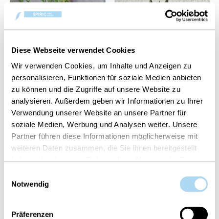
Diese Webseite verwendet Cookies
Wir verwenden Cookies, um Inhalte und Anzeigen zu
personalisieren, Funktionen für soziale Medien anbieten
zu können und die Zugriffe auf unsere Website zu
analysieren. Außerdem geben wir Informationen zu Ihrer
Mediterranean Blue
Moroccan Cedar Tester
Tester Spray 3ml
Metall Dose
Verwendung unserer Website an unsere Partner für
soziale Medien, Werbung und Analysen weiter. Unsere
CHF 1.50
CHF 1.50
Partner führen diese Informationen möglicherweise mit
weiteren Daten zusammen, die Sie ihnen bereitgestellt
haben oder die sie im Rahmen Ihrer Nutzung der Dienste
gesammelt haben.
Einwilligungsauswahl
Notwendig
Präferenzen