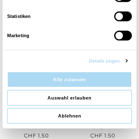
Statistiken
Moroccan Cedar Tester
Moullette Dufttester
Spray 3ml
Streifen Papier
Marketing
CHF 1.50
CHF 1.60
Details zeigen
Alle zulassen
Auswahl erlauben
Ablehnen
Oud & Leather Tester
Oud & Leather Tester
Metall Dose
Spray 3ml
CHF 1.50
CHF 1.50