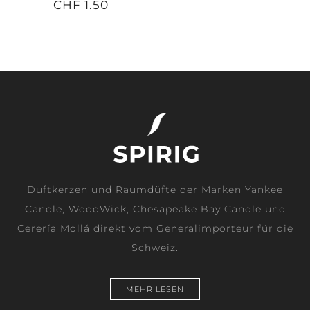
CHF 1.50
Duftkerzen und Raumdüfte der Marken Yankee
Candle, WoodWick, Chesapeake Bay Candle und
Cerería Mollá direkt vom Generalimporteur für die
Schweiz.
MEHR LESEN