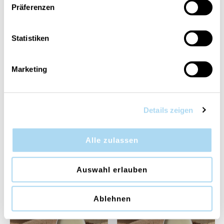
Präferenzen
50%
Statistiken
Marketing
Tea & Lemongrass Tester
Glistening Leaves
Details zeigen
Metall Dose
Signature Large Jar
CHF 1.50
CHF 18.45
CHF 36.90
Alle zulassen
Auswahl erlauben
Ablehnen