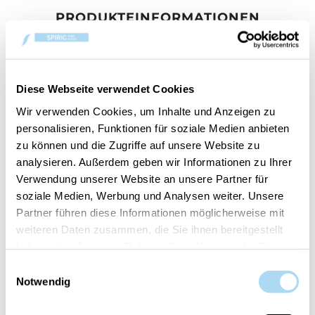
PRODUKTEINFORMATIONEN
BEWERTUNGEN
KONTAKT
Diese Webseite verwendet Cookies
Duftmuster Cerería Mollá
Wir verwenden Cookies, um Inhalte und Anzeigen zu
personalisieren, Funktionen für soziale Medien anbieten
Tester in Metallbox mit Wachs
zu können und die Zugriffe auf unsere Website zu
analysieren. Außerdem geben wir Informationen zu Ihrer
Verwendung unserer Website an unsere Partner für
soziale Medien, Werbung und Analysen weiter. Unsere
Partner führen diese Informationen möglicherweise mit
weiteren Daten zusammen, die Sie ihnen bereitgestellt
BENUTZER, DIE DIESEN ARTIKEL
haben oder die sie im Rahmen Ihrer Nutzung der Dienste
GEKAUFT HABEN, HABEN AUCH
gesammelt haben.
GEKAUFT
Einwilligungsauswahl
Notwendig