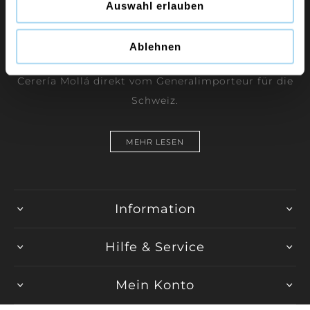
Auswahl erlauben
Duftkerzen und Raumdüfte der Marken Yankee
Ablehnen
Candle, WoodWick, Chesapeake Bay Candle und
Cerería Mollá direkt vom Generalimporteur für die
Schweiz.
MEHR LESEN
Information
Hilfe & Service
Mein Konto