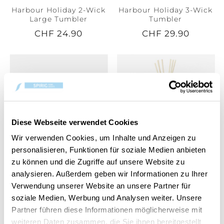
Harbour Holiday 2-Wick
Harbour Holiday 3-Wick
Large Tumbler
Tumbler
CHF 24.90
CHF 29.90
Diese Webseite verwendet Cookies
Wir verwenden Cookies, um Inhalte und Anzeigen zu
personalisieren, Funktionen für soziale Medien anbieten
zu können und die Zugriffe auf unsere Website zu
Harbour Holiday
Harbour Holiday Reed
analysieren. Außerdem geben wir Informationen zu Ihrer
Medium Tumbler
Diffuser 150ml
Verwendung unserer Website an unsere Partner für
CHF 19.90
CHF 19.90
soziale Medien, Werbung und Analysen weiter. Unsere
Partner führen diese Informationen möglicherweise mit
weiteren Daten zusammen, die Sie ihnen bereitgestellt