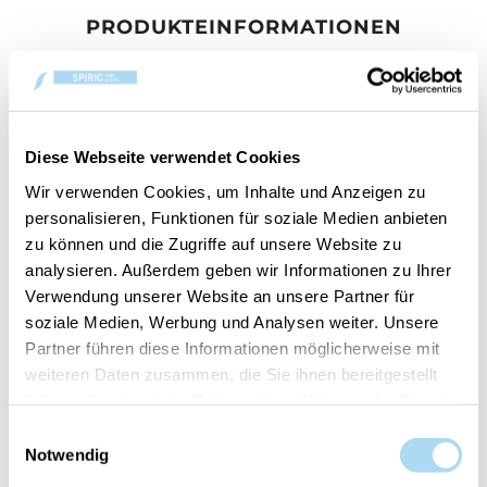
PRODUKTEINFORMATIONEN
BEWERTUNGEN
KONTAKT
Diese Webseite verwendet Cookies
Duftmuster Cerería Mollá
Wir verwenden Cookies, um Inhalte und Anzeigen zu
Spray-Tester 3ml
personalisieren, Funktionen für soziale Medien anbieten
zu können und die Zugriffe auf unsere Website zu
analysieren. Außerdem geben wir Informationen zu Ihrer
Verwendung unserer Website an unsere Partner für
soziale Medien, Werbung und Analysen weiter. Unsere
Partner führen diese Informationen möglicherweise mit
BENUTZER, DIE DIESEN ARTIKEL
weiteren Daten zusammen, die Sie ihnen bereitgestellt
GEKAUFT HABEN, HABEN AUCH
haben oder die sie im Rahmen Ihrer Nutzung der Dienste
GEKAUFT
gesammelt haben.
Einwilligungsauswahl
Notwendig