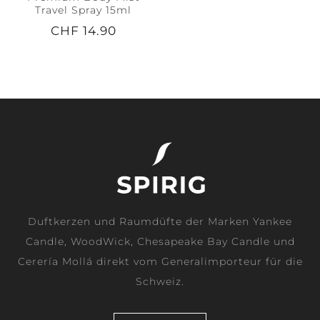
Travel Spray 15ml
CHF 14.90
Duftkerzen und Raumdüfte der Marken Yankee
Candle, WoodWick, Chesapeake Bay Candle und
Cerería Mollá direkt vom Generalimporteur für die
Schweiz.