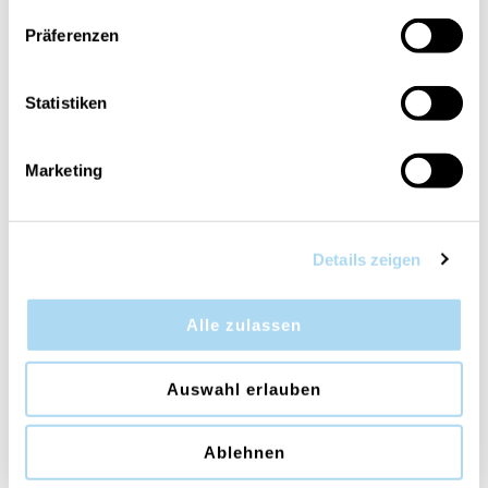
Präferenzen
Statistiken
Marketing
Bergamotto di Calabria
Bergamotto di Calabria
Premium Small Candle
Premium Reed Diffuser
Details zeigen
70g
250ml
CHF 17.90
CHF 49.90
Alle zulassen
Auswahl erlauben
Ablehnen