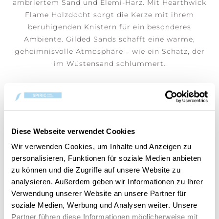
ambriertem Sand und Elemi-Harz. Mit Hearthwick
Flame Holzdocht sorgt die Kerze mit ihrem
beruhigenden Knistern für ein besonderes
Ambiente. Gilded Sands schafft eine warme,
geheimnisvolle Atmosphäre – wie ein Schatz, der
im Wüstensand schlummert.
50%
50%
Diese Webseite verwendet Cookies
Wir verwenden Cookies, um Inhalte und Anzeigen zu
personalisieren, Funktionen für soziale Medien anbieten
zu können und die Zugriffe auf unsere Website zu
analysieren. Außerdem geben wir Informationen zu Ihrer
Verwendung unserer Website an unsere Partner für
Gilded Sands Ellipse
Gilded Sands Large Jar
soziale Medien, Werbung und Analysen weiter. Unsere
CHF 22.45
CHF 19.95
CHF 44.90
CHF 39.90
Partner führen diese Informationen möglicherweise mit