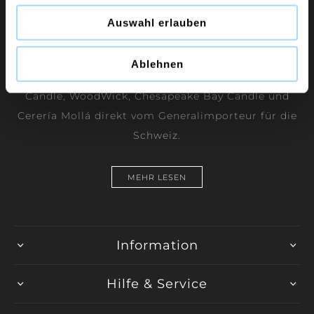
Auswahl erlauben
Ablehnen
Duftkerzen und Raumdüfte der Marken Yankee
Candle, WoodWick, Chesapeake Bay Candle und
Cerería Mollá direkt vom Generalimporteur für die
Schweiz.
MEHR LESEN
Information
Hilfe & Service