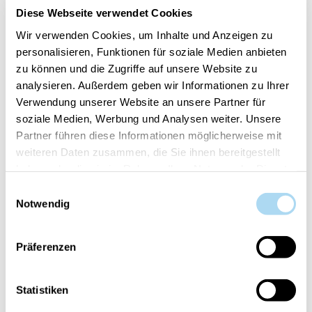
GEKAUFT HABEN, HABEN AUCH
Diese Webseite verwendet Cookies
GEKAUFT
Wir verwenden Cookies, um Inhalte und Anzeigen zu
personalisieren, Funktionen für soziale Medien anbieten
zu können und die Zugriffe auf unsere Website zu
analysieren. Außerdem geben wir Informationen zu Ihrer
50%
Verwendung unserer Website an unsere Partner für
soziale Medien, Werbung und Analysen weiter. Unsere
Partner führen diese Informationen möglicherweise mit
weiteren Daten zusammen, die Sie ihnen bereitgestellt
haben oder die sie im Rahmen Ihrer Nutzung der Dienste
gesammelt haben.
Einwilligungsauswahl
Notwendig
Cashmere Medium Jar
Afternoon Scrapbooking
Signature Medium Jar
Präferenzen
CHF 29.90
CHF 14.95
CHF 29.90
Statistiken
50%
50%