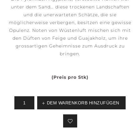
unter dem Sand… diese trockenen Landschaften
und die unerwarteten Schätze, die sie
möglicherweise verbergen, besitzen eine gewisse
Opulenz. Noten von Wüstenluft mischen sich mit
den Düften von Feige und Guajakholz, um ihre
grossartigen Geheimnisse zum Ausdruck zu
bringen.
(Preis pro Stk)
DEM WARENKORB HINZUFÜGEN