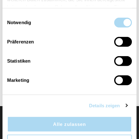
haben oder die sie im Rahmen Ihrer Nutzung der Dienste
gesammelt haben.
Einwilligungsauswahl
Notwendig
Präferenzen
Statistiken
Cashmere Medium Jar
Cashmere Mini Jar
CHF 29.90
CHF 14.90
Marketing
Details zeigen
Alle zulassen