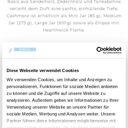
Basis aus Sandelholz, Zedernholz und Tonkabohne
verleiht dem Duft eine sanfte, einhüllende Tiefe.
Cashmere ist erhältlich als Mini Jar (85 g), Medium
Jar (275 g), Large Jar (610 g) sowie als Ellipse mit
Hearthwick Flame.
Diese Webseite verwendet Cookies
Wir verwenden Cookies, um Inhalte und Anzeigen zu
personalisieren, Funktionen für soziale Medien anbieten
zu können und die Zugriffe auf unsere Website zu
analysieren. Außerdem geben wir Informationen zu Ihrer
Verwendung unserer Website an unsere Partner für
Cashmere Ellipse
Cashmere Large Jar
soziale Medien, Werbung und Analysen weiter. Unsere
CHF 44.90
CHF 39.90
Partner führen diese Informationen möglicherweise mit
weiteren Daten zusammen, die Sie ihnen bereitgestellt