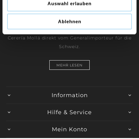
Auswahl erlauben
Duftkerzen und Raumdüfte der Marken Yankee
Ablehnen
Candle, WoodWick, Chesapeake Bay Candle und
Cerería Mollá direkt vom Generalimporteur für die
Schweiz.
MEHR LESEN
Information
Hilfe & Service
Mein Konto