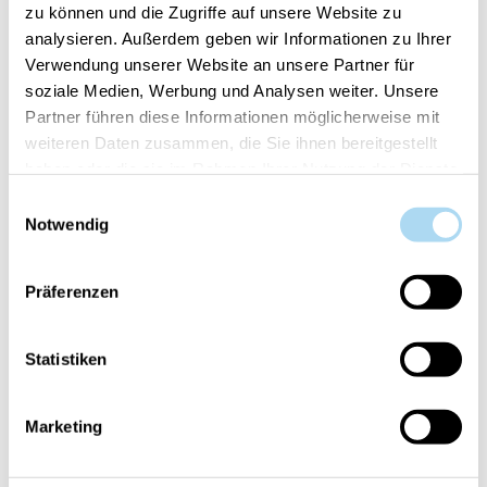
zu können und die Zugriffe auf unsere Website zu
analysieren. Außerdem geben wir Informationen zu Ihrer
Artikelnummer:
10.00910.0115-1
Verwendung unserer Website an unsere Partner für
soziale Medien, Werbung und Analysen weiter. Unsere
Partner führen diese Informationen möglicherweise mit
Dein Artikel ist:
auf Lager
weiteren Daten zusammen, die Sie ihnen bereitgestellt
haben oder die sie im Rahmen Ihrer Nutzung der Dienste
gesammelt haben.
Einwilligungsauswahl
Notwendig
ÜBERSICHT
Präferenzen
PRODUKTEINFORMATIONEN
Statistiken
BEWERTUNGEN
KONTAKT
Marketing
Bulgarian Rose & Oud