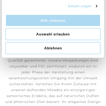
Details zeigen
Bulgarian Rose & Oud ist ein süsser, samtiger Duft,
der mit seinem natürlichen und zarten Aroma
jedem Raum eine unverwechselbare Note verleiht.
Alle zulassen
Er ist wie eine sanfte Umarmung mitten in der
Nacht – beruhigend, warm und voller Geborgenheit.
Auswahl erlauben
Bei Cerería Mollá 1899 bewahren wir traditionelles
Ablehnen
handwerkliches Know-how und setzen auf
Produktionsmethoden, die unvergleichliche
Qualität garantieren. Unsere Verpackungen sind
recycelbar und FSC-zertifiziert, wodurch wir in
jeder Phase der Herstellung einen
verantwortungsvollen Umgang mit der Umwelt
sicherstellen. Verleihen Sie Ihrem Zuhause mit
unseren duftenden Mikados ein einzigartiges
sensorisches Erlebnis, das auf natürlichen Düften
und ätherischen Ölen basiert. Ihr elegantes Design