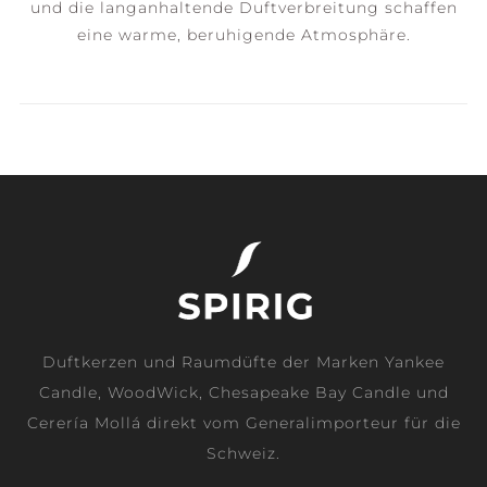
und die langanhaltende Duftverbreitung schaffen
eine warme, beruhigende Atmosphäre.
Duftkerzen und Raumdüfte der Marken Yankee
Candle, WoodWick, Chesapeake Bay Candle und
Cerería Mollá direkt vom Generalimporteur für die
Schweiz.