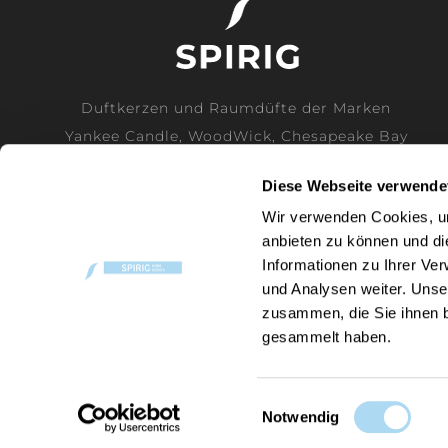
Duftkerzen und Raumdüfte der Marken
Yankee Candle, WoodWick, Chesapeake Bay
Candle und Cerería Mollá direkt vom
Diese Webseite verwende
Generalimporteur für die Schweiz.
Wir verwenden Cookies, um
anbieten zu können und di
MEHR LESEN
Informationen zu Ihrer Ve
und Analysen weiter. Unse
zusammen, die Sie ihnen b
gesammelt haben.
P
Einwilligungsauswahl
C
Notwendig