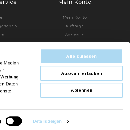
Service
Mein Konto
en
Mein Konto
ngesehen
Aufträge
uns
Adressen
dler werden
Warenkorb
Wunschliste
Alle zulassen
Kontakt
le Medien
ir
Auswahl erlauben
, Werbung
ren Daten
Ablehnen
ienste
om
n.
g
Details zeigen