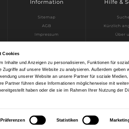
Information
Hilfe & 
Sitemap
Such
AGB
Kürzlich a
Impressum
Über 
Datenschutz
Ich möchte Hän
Versandinformationen
t Cookies
Kontakt
 Inhalte und Anzeigen zu personalisieren, Funktionen für sozia
Cookie-Einstellungen
e Zugriffe auf unsere Website zu analysieren. Außerdem geben w
rwendung unserer Website an unsere Partner für soziale Medien
re Partner führen diese Informationen möglicherweise mit weite
ereitgestellt haben oder die sie im Rahmen Ihrer Nutzung der D
owered by
nopCommerce
Designed by
Nop-Templates.c
opyright © 2026 Spirig Home Scents. Alle Rechte vorbehalte
Präferenzen
Statistiken
Marketin