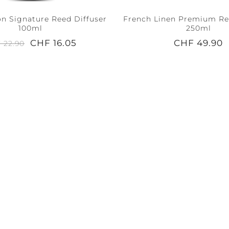
on Signature Reed Diffuser
French Linen Premium Re
100ml
250ml
CHF 16.05
CHF 49.90
 22.90