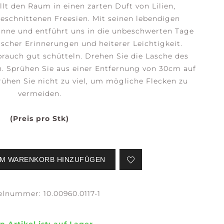
lt den Raum in einen zarten Duft von Lilien,
geschnittenen Freesien. Mit seinen lebendigen
Sinne und entführt uns in die unbeschwerten Tage
rischer Erinnerungen und heiterer Leichtigkeit.
SERENE
STILLNESS +
auch gut schütteln. Drehen Sie die Lasche des
WATERS
PURITY
n. Sprühen Sie aus einer Entfernung von 30cm auf
ühen Sie nicht zu viel, um mögliche Flecken zu
vermeiden.
(Preis pro Stk)
EFLECTION +
CONFIDENCE +
M WARENKORB HINZUFÜGEN
LARITY
FREEDOM
kelnummer:
10.00960.0117-1