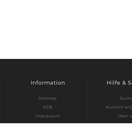
Information
Hilfe & 
Sitemap
Such
AGB
Kürzlich a
Impressum
Über 
Datenschutz
Ich möchte Hän