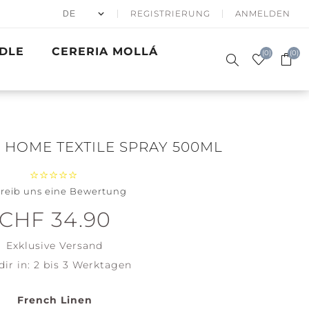
REGISTRIERUNG
ANMELDEN
DLE
CERERIA MOLLÁ
(0)
(0)
 HOME TEXTILE SPRAY 500ML
reib uns eine Bewertung
50% APRÈS
DUFTKERZEN
SKI
SIGNATURE
GESCHENKE
WINTER SEA
BATH & BODY
PRECIOUS
GOLDEN
ACCESSOIRES
CHF 34.90
WOODWICK
METALS
WAVES
Santa on
Clean
Exklusive
Versand
Skis
Cotton
dir in:
2 bis 3 Werktagen
Holiday
Soft Blanket
Winterfest
View all
French Linen
View all