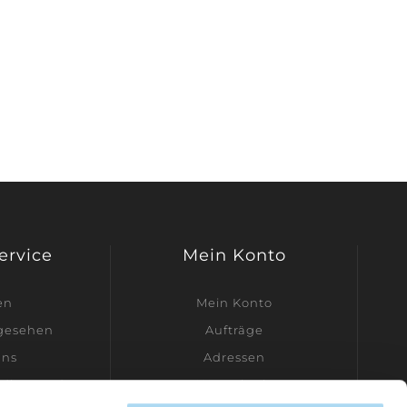
Service
Mein Konto
en
Mein Konto
ngesehen
Aufträge
uns
Adressen
dler werden
Warenkorb