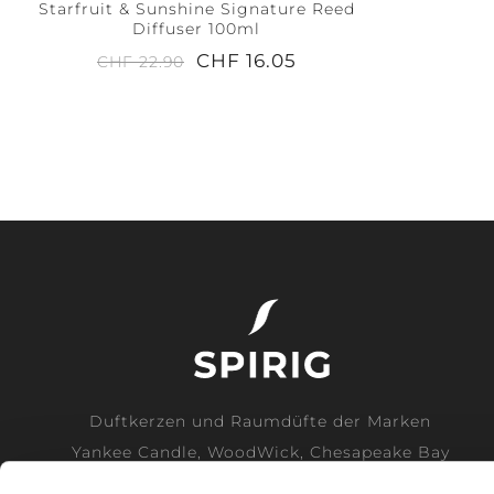
Starfruit & Sunshine Signature Reed
Diffuser 100ml
CHF 16.05
CHF 22.90
Duftkerzen und Raumdüfte der Marken
Yankee Candle, WoodWick, Chesapeake Bay
Candle und Cerería Mollá direkt vom