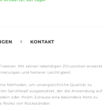
n Artikel ist:
auf Lager
NGEN
KONTAKT
 Freesien. Mit seinen lebendigen Zitrusnoten erweckt
innerungen und heiterer Leichtigkeit.
rte Methoden, um unvergleichliche Qualität zu
ellen Sprühkopf ausgestattet, der die Anwendung auf
veredeln oder Ihrem Zuhause eine besondere Note zu
das Risiko von Rückständen.