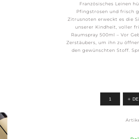
Französisches Leinen hül
Pfingstrosen und frisch 
Zitrusnoten erweckt es die 
unserer Kindheit, voller f
CEAN
OCEAN
SALTED SANDS
Raumspray 500ml – Vor Gebr
LOSSOM
RETREAT
Zerstäubers, um ihn zu öffne
den gewünschten Stoff. Spr
RASONIC
ENEW
ACCESSOIRES
OMA
OLLECTION
FUSER
Black Currant &
Rose
Cherry Blossom
& Vanilla
TRENGTH +
AWAKEN +
BALANCE +
R
DE
NERGY
INVIGORATE
HARMONY
C
View all
Arti