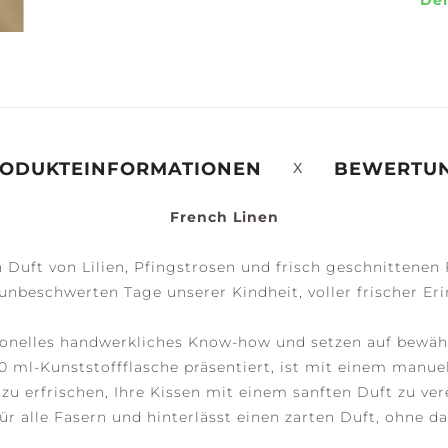
Dei
ERENITY +
PEACE +
ACCESSOIRES
ALM
TRANQUILITY
ODUKTEINFORMATIONEN
BEWERTU
French Linen
 Duft von Lilien, Pfingstrosen und frisch geschnittenen
 unbeschwerten Tage unserer Kindheit, voller frischer Er
itionelles handwerkliches Know-how und setzen auf bewäh
500 ml-Kunststoffflasche präsentiert, ist mit einem manu
ung zu erfrischen, Ihre Kissen mit einem sanften Duft zu 
für alle Fasern und hinterlässt einen zarten Duft, ohne 