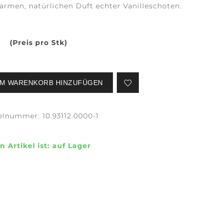
rmen, natürlichen Duft echter Vanilleschoten.
(Preis pro Stk)
SERENE
STILLNESS +
WATERS
PURITY
M WARENKORB HINZUFÜGEN
kelnummer:
10.93112.0000-1
n Artikel ist:
auf Lager
EFLECTION +
CONFIDENCE +
LARITY
FREEDOM