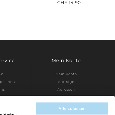
CHF 14.90
Service
Mein Konto
en
Mein Konto
ngesehen
Aufträge
uns
Adressen
dler werden
Warenkorb
Wunschliste
Alle zulassen
Kontakt
le Medien