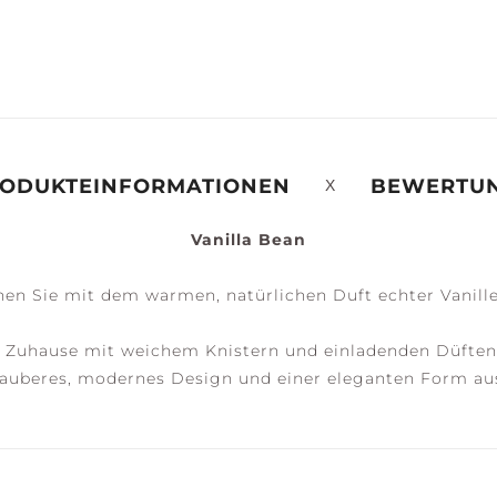
ERENITY +
PEACE +
ACCESSOIRES
ALM
TRANQUILITY
ODUKTEINFORMATIONEN
BEWERTU
Vanilla Bean
en Sie mit dem warmen, natürlichen Duft echter Vanill
r Zuhause mit weichem Knistern und einladenden Düften
auberes, modernes Design und einer eleganten Form au