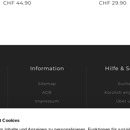
CHF 44.90
CHF 29.90
Information
Hilfe & 
Sitemap
Such
AGB
Kürzlich a
Impressum
Über 
Datenschutz
Ich möchte Hän
Versandinformationen
t Cookies
Kontakt
 Inhalte und Anzeigen zu personalisieren, Funktionen für sozia