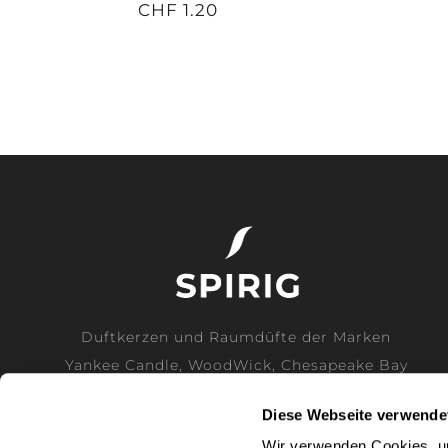
CHF 1.20
Duftkerzen und Raumdüfte der Marken
Yankee Candle, WoodWick, Chesapeake Bay
Candle und Cerería Mollá direkt vom
Diese Webseite verwende
Generalimporteur für die Schweiz.
Wir verwenden Cookies, um