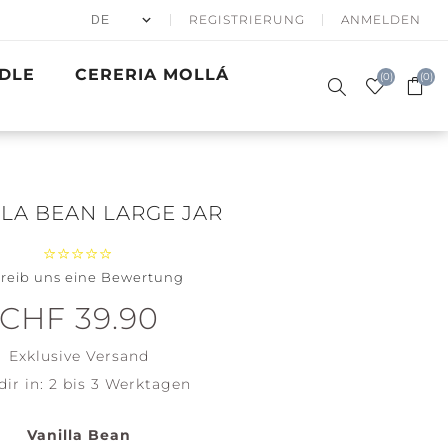
REGISTRIERUNG
ANMELDEN
DLE
CERERIA MOLLÁ
(0)
(0)
LLA BEAN LARGE JAR
reib uns eine Bewertung
50% APRÈS
DUFTKERZEN
SKI
SIGNATURE
GESCHENKE
WINTER SEA
BATH & BODY
PRECIOUS
GOLDEN
ACCESSOIRES
CHF 39.90
WOODWICK
METALS
WAVES
Santa on
Clean
Exklusive
Versand
Skis
Cotton
dir in:
2 bis 3 Werktagen
Holiday
Soft Blanket
Winterfest
View all
Vanilla Bean
View all