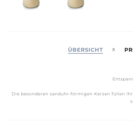
JOY +
S
LAUGHTER
C
ÜBERSICHT
PR
Entspann
Die besonderen sanduhr-förmigen Kerzen füllen Ih
s