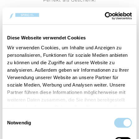
Perfekt als Geschenk!
Diese Webseite verwendet Cookies
BENUTZER, DIE DIESEN ARTIKEL
Wir verwenden Cookies, um Inhalte und Anzeigen zu
GEKAUFT HABEN, HABEN AUCH
personalisieren, Funktionen für soziale Medien anbieten
GEKAUFT
zu können und die Zugriffe auf unsere Website zu
analysieren. Außerdem geben wir Informationen zu Ihrer
Verwendung unserer Website an unsere Partner für
soziale Medien, Werbung und Analysen weiter. Unsere
50%
Partner führen diese Informationen möglicherweise mit
weiteren Daten zusammen, die Sie ihnen bereitgestellt
haben oder die sie im Rahmen Ihrer Nutzung der Dienste
gesammelt haben.
Einwilligungsauswahl
Notwendig