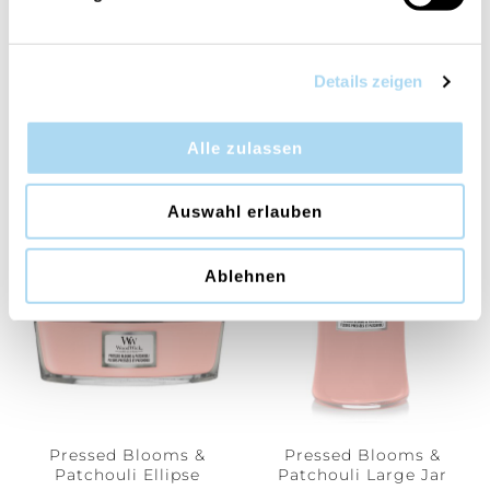
Details zeigen
Phantom Cherry Large
Phantom Cherry
Jar
Medium Jar
Alle zulassen
CHF 19.95
CHF 14.95
CHF 39.90
CHF 29.90
Auswahl erlauben
50%
50%
Ablehnen
Pressed Blooms &
Pressed Blooms &
Patchouli Ellipse
Patchouli Large Jar