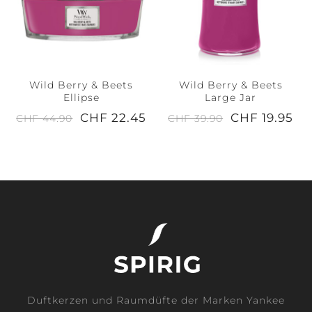
Wild Berry & Beets
Wild Berry & Beets
Ellipse
Large Jar
CHF 22.45
CHF 19.95
CHF 44.90
CHF 39.90
Duftkerzen und Raumdüfte der Marken Yankee