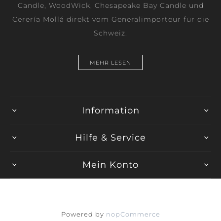
Candle, WoodWick, Chesapeake Bay Candle und
Cerería Mollá direkt vom Generalimporteur für die
Schweiz.
MEHR LESEN
Information
Hilfe & Service
Mein Konto
Powered by
nopCommerce