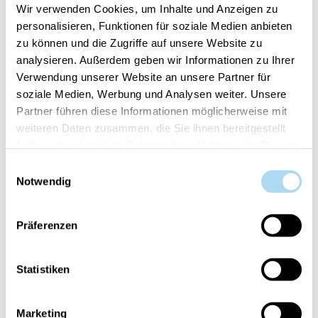
Wir verwenden Cookies, um Inhalte und Anzeigen zu
personalisieren, Funktionen für soziale Medien anbieten
zu können und die Zugriffe auf unsere Website zu
50%
50%
analysieren. Außerdem geben wir Informationen zu Ihrer
Verwendung unserer Website an unsere Partner für
soziale Medien, Werbung und Analysen weiter. Unsere
Partner führen diese Informationen möglicherweise mit
weiteren Daten zusammen, die Sie ihnen bereitgestellt
haben oder die sie im Rahmen Ihrer Nutzung der Dienste
gesammelt haben.
Einwilligungsauswahl
Linen Mini Jar
Phantom Cherry Ellipse
Notwendig
CHF 7.45
CHF 22.45
CHF 14.90
CHF 44.90
Präferenzen
50%
50%
Statistiken
Marketing