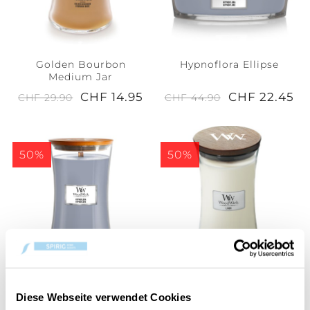
Golden Bourbon
Hypnoflora Ellipse
Medium Jar
CHF 14.95
CHF 22.45
CHF 29.90
CHF 44.90
50%
50%
Hypnoflora Large Jar
Linen Large Jar
Diese Webseite verwendet Cookies
CHF 19.95
CHF 19.95
CHF 39.90
CHF 39.90