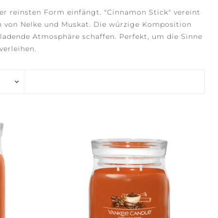
ner reinsten Form einfängt. "Cinnamon Stick" vereint
h von Nelke und Muskat. Die würzige Komposition
inladende Atmosphäre schaffen. Perfekt, um die Sinne
erleihen.
ENE WATERS
STILLNESS +
PURITY
LECTION +
CONFIDENCE +
RITY
FREEDOM