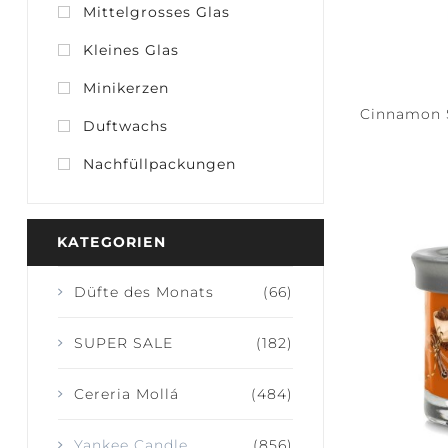
Mittelgrosses Glas
Kleines Glas
Minikerzen
Cinnamon S
Duftwachs
JOY + LAUGHTER
SERENITY
CALM
Nachfüllpackungen
KATEGORIEN
Düfte des Monats
(66)
SUPER SALE
(182)
Cereria Mollá
(484)
Yankee Candle
(856)