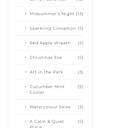
Midsummer's Night
(13)
Sparkling Cinnamon
(5)
Red Apple Wreath
(5)
Christmas Eve
(5)
Art in the Park
(3)
Cucumber Mint
(5)
Cooler
Watercolour Skies
(3)
A Calm & Quiet
(5)
Place