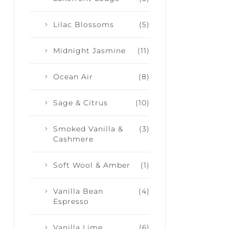
Lilac Blossoms
(5)
Midnight Jasmine
(11)
Ocean Air
(8)
Sage & Citrus
(10)
Smoked Vanilla &
(3)
Cashmere
Soft Wool & Amber
(1)
Vanilla Bean
(4)
Espresso
Vanilla Lime
(6)