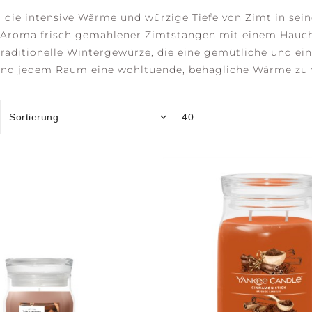
r die intensive Wärme und würzige Tiefe von Zimt in sei
e Aroma frisch gemahlener Zimtstangen mit einem Hauc
traditionelle Wintergewürze, die eine gemütliche und e
und jedem Raum eine wohltuende, behagliche Wärme zu v
OCEAN RETREAT
SALTED SANDS
SER
M
C
ACCESSOIRES
ION
rrant &
Blossom
H +
AWAKEN +
BALANCE +
REF
INVIGORATE
HARMONY
CLA