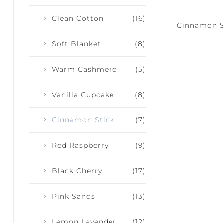
Clean Cotton
(16)
Cinnamon St
Soft Blanket
(8)
Warm Cashmere
(5)
Vanilla Cupcake
(8)
Cinnamon Stick
(7)
Red Raspberry
(9)
Black Cherry
(17)
Pink Sands
(13)
Lemon Lavender
(12)