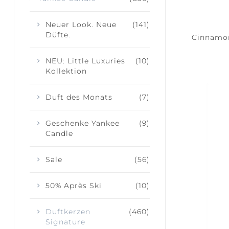
Neuer Look. Neue
(141)
Düfte.
Cinnamon
NEU: Little Luxuries
(10)
Kollektion
Duft des Monats
(7)
Geschenke Yankee
(9)
Candle
Sale
(56)
50% Après Ski
(10)
Duftkerzen
(460)
Signature