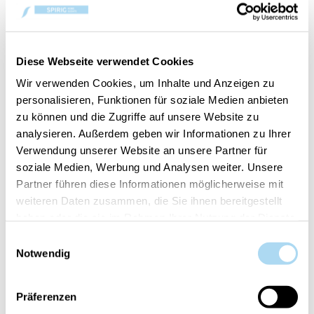
Coastal Sunberry Ellipse
Coastal Sunberry Large
Jar
CHF 33.70
CHF 29.90
CHF 44.90
CHF 39.90
Diese Webseite verwendet Cookies
Wir verwenden Cookies, um Inhalte und Anzeigen zu
personalisieren, Funktionen für soziale Medien anbieten
25%
25%
zu können und die Zugriffe auf unsere Website zu
analysieren. Außerdem geben wir Informationen zu Ihrer
Verwendung unserer Website an unsere Partner für
soziale Medien, Werbung und Analysen weiter. Unsere
Partner führen diese Informationen möglicherweise mit
weiteren Daten zusammen, die Sie ihnen bereitgestellt
haben oder die sie im Rahmen Ihrer Nutzung der Dienste
Coastal Sunberry
Coastal Sunberry Mini
gesammelt haben.
Einwilligungsauswahl
Medium Jar
Jar
Notwendig
CHF 22.40
CHF 11.20
CHF 29.90
CHF 14.90
Präferenzen