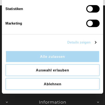
Statistiken
Marketing
Details zeigen
Duftkerzen und Raumdüfte der Marken Yankee
Candle, WoodWick, Chesapeake Bay Candle und
Alle zulassen
Cerería Mollá direkt vom Generalimporteur für die
Schweiz.
Auswahl erlauben
MEHR LESEN
Ablehnen
Information