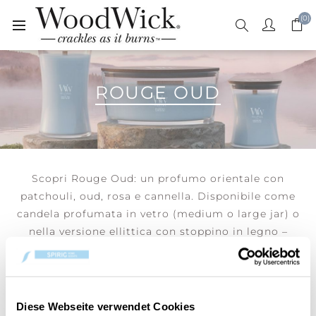
(0)
ROUGE OUD
Scopri Rouge Oud: un profumo orientale con
patchouli, oud, rosa e cannella. Disponibile come
candela profumata in vetro (medium o large jar) o
nella versione ellittica con stoppino in legno –
perfetta per creare un’atmosfera calda e sofisticata.
Diese Webseite verwendet Cookies
50%