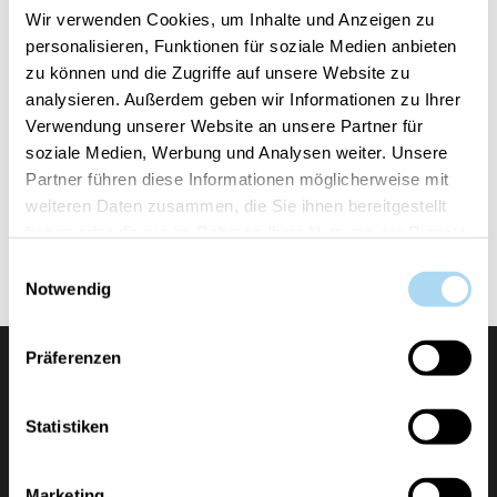
Wir verwenden Cookies, um Inhalte und Anzeigen zu
personalisieren, Funktionen für soziale Medien anbieten
zu können und die Zugriffe auf unsere Website zu
analysieren. Außerdem geben wir Informationen zu Ihrer
Verwendung unserer Website an unsere Partner für
soziale Medien, Werbung und Analysen weiter. Unsere
Partner führen diese Informationen möglicherweise mit
Rouge Oud Large Jar
weiteren Daten zusammen, die Sie ihnen bereitgestellt
CHF 19.95
CHF 39.90
haben oder die sie im Rahmen Ihrer Nutzung der Dienste
gesammelt haben.
Einwilligungsauswahl
Notwendig
Präferenzen
Statistiken
Marketing