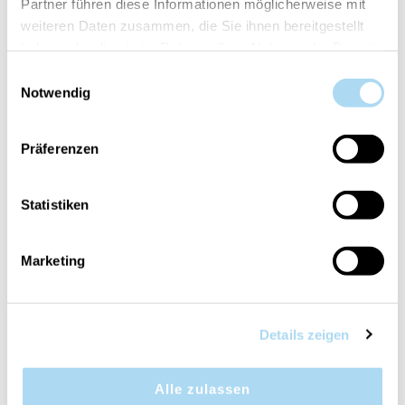
Partner führen diese Informationen möglicherweise mit
weiteren Daten zusammen, die Sie ihnen bereitgestellt
haben oder die sie im Rahmen Ihrer Nutzung der Dienste
gesammelt haben.
Einwilligungsauswahl
Notwendig
Hypnoflora Large Jar
Linen Large Jar
CHF 19.95
CHF 19.95
CHF 39.90
CHF 39.90
Präferenzen
Statistiken
50%
50%
Marketing
Details zeigen
Linen Mini Jar
Phantom Cherry Ellipse
Alle zulassen