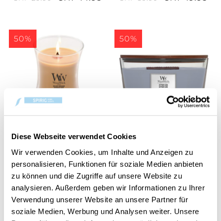
50%
50%
Golden Bourbon
Hypnoflora Ellipse
Diese Webseite verwendet Cookies
Medium Jar
CHF 14.95
CHF 22.45
Wir verwenden Cookies, um Inhalte und Anzeigen zu
CHF 29.90
CHF 44.90
personalisieren, Funktionen für soziale Medien anbieten
zu können und die Zugriffe auf unsere Website zu
analysieren. Außerdem geben wir Informationen zu Ihrer
50%
50%
Verwendung unserer Website an unsere Partner für
soziale Medien, Werbung und Analysen weiter. Unsere