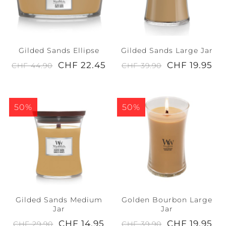
Gilded Sands Ellipse
Gilded Sands Large Jar
CHF 22.45
CHF 19.95
CHF 44.90
CHF 39.90
50%
50%
Gilded Sands Medium
Golden Bourbon Large
Jar
Jar
CHF 14.95
CHF 19.95
CHF 29.90
CHF 39.90