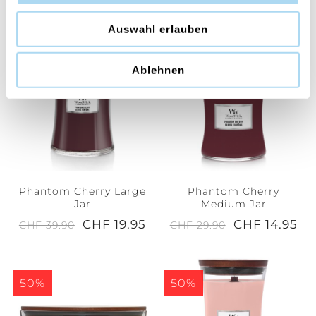
CHF 7.45
CHF 22.45
CHF 14.90
CHF 44.90
Auswahl erlauben
50%
50%
Ablehnen
Phantom Cherry Large
Phantom Cherry
Jar
Medium Jar
CHF 19.95
CHF 14.95
CHF 39.90
CHF 29.90
50%
50%