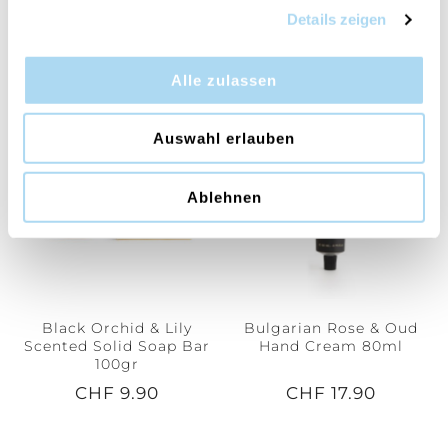
Premium Body Mist
Premium Body Mist
Details zeigen
Spray 100ml
Travel Spray 15ml
CHF 34.90
CHF 14.90
Alle zulassen
Auswahl erlauben
Ablehnen
Black Orchid & Lily
Bulgarian Rose & Oud
Scented Solid Soap Bar
Hand Cream 80ml
100gr
CHF 9.90
CHF 17.90