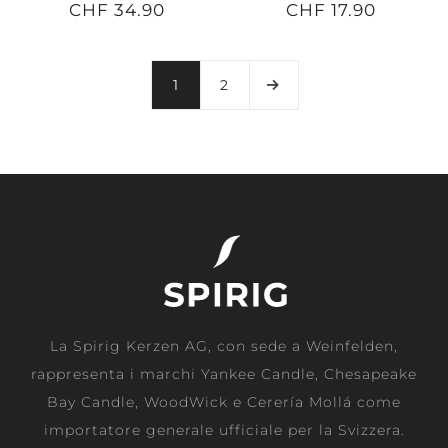
CHF 34.90
CHF 17.90
1
2
La Spirig Kerzen AG, con sede a Weinfelden,
rappresenta i marchi Yankee Candle, Chesapeake
Bay Candle, WoodWick e Cerería Mollá come
importatore generale ufficiale per la Svizzera.