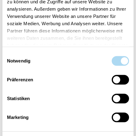
zu können und die Zugriffe auf unsere Website zu
analysieren. Außerdem geben wir Informationen zu Ihrer
Verwendung unserer Website an unsere Partner für
soziale Medien, Werbung und Analysen weiter. Unsere
Partner führen diese Informationen möglicherweise mit
weiteren Daten zusammen, die Sie ihnen bereitgestellt
Black Orchid & Lily
Black Orchid & Lily
Perfumed Cream 500ml
Perfumed Soap 500ml
haben oder die sie im Rahmen Ihrer Nutzung der Dienste
gesammelt haben.
CHF 24.90
CHF 19.90
Einwilligungsauswahl
Notwendig
Präferenzen
Statistiken
Marketing
Black Orchid & Lily
Black Orchid & Lily