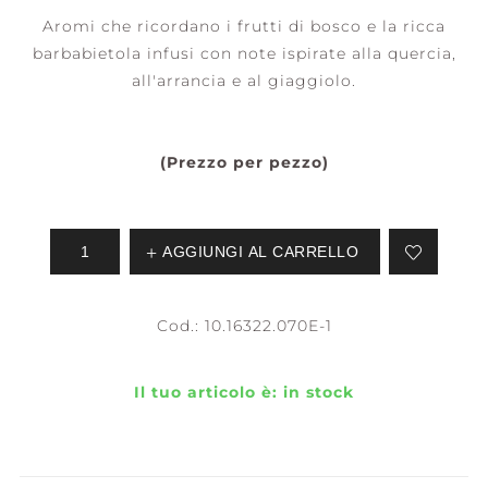
Aromi che ricordano i frutti di bosco e la ricca
barbabietola infusi con note ispirate alla quercia,
all'arrancia e al giaggiolo.
(Prezzo per pezzo)
AGGIUNGI AL CARRELLO
Cod.:
10.16322.070E-1
Il tuo articolo è:
in stock