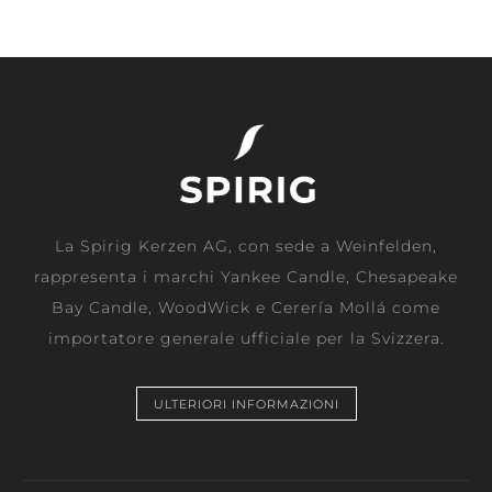
La Spirig Kerzen AG, con sede a Weinfelden,
rappresenta i marchi Yankee Candle, Chesapeake
Bay Candle, WoodWick e Cerería Mollá come
importatore generale ufficiale per la Svizzera.
ULTERIORI INFORMAZIONI