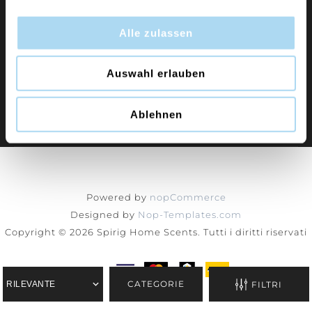
Alle zulassen
Informazioni
Auswahl erlauben
Servizio Clienti
Ablehnen
Profilo
Powered by
nopCommerce
Designed by
Nop-Templates.com
Copyright © 2026 Spirig Home Scents. Tutti i diritti riservati
CATEGORIE
FILTRI