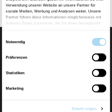
Disponibile nel classico barattolo a clessidra in
Verwendung unserer Website an unsere Partner für
varie dimensioni.
soziale Medien, Werbung und Analysen weiter. Unsere
Partner führen diese Informationen möglicherweise mit
weiteren Daten zusammen, die Sie ihnen bereitgestellt
haben oder die sie im Rahmen Ihrer Nutzung der Dienste
gesammelt haben.
Einwilligungsauswahl
Notwendig
Präferenzen
La Spirig Kerzen AG, con sede a Weinfelden,
Statistiken
rappresenta i marchi Yankee Candle, Chesapeake
Bay Candle, WoodWick e Cerería Mollá come
Marketing
importatore generale ufficiale per la Svizzera.
ULTERIORI INFORMAZIONI
Details zeigen