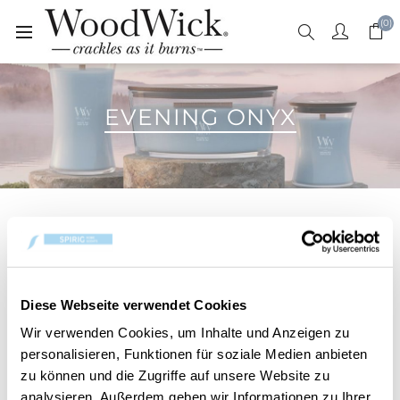
(0)
EVENING ONYX
Al calar del sole, una fragranza misteriosa riempie
l'aria: fresca, elegante e rilassante. Evening Onyx
combina le note chiare dei petali di gelsomino, la
profondità esotica delle orchidee nere e la calda
Diese Webseite verwendet Cookies
sensualità del legno di sandalo per creare
Wir verwenden Cookies, um Inhalte und Anzeigen zu
un'esperienza di fragranza sofisticata. Lo stoppino
personalisieren, Funktionen für soziale Medien anbieten
in legno naturale produce un delicato crepitio e
zu können und die Zugriffe auf unsere Website zu
crea un'atmosfera invitante nella vostra casa.
analysieren. Außerdem geben wir Informationen zu Ihrer