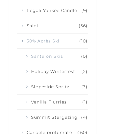
Regali Yankee Candle
(9)
Saldi
(56)
JOY + LAUGHTER
SERENITY
50% Après Ski
(10)
CALM
Santa on Skis
(0)
Holiday Winterfest
(2)
Slopeside Spritz
(3)
Vanilla Flurries
(1)
Summit Stargazing
(4)
Candele profumate
(460)