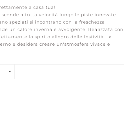
irettamente a casa tua!
scende a tutta velocità lungo le piste innevate –
ano speziati si incontrano con la freschezza
onde un calore invernale avvolgente.
Realizzata con
ENE WATERS
STILLNESS +
ettamente lo spirito allegro delle festività.
La
PURITY
nverno e desidera creare un'atmosfera vivace e
LECTION +
CONFIDENCE +
RITY
FREEDOM