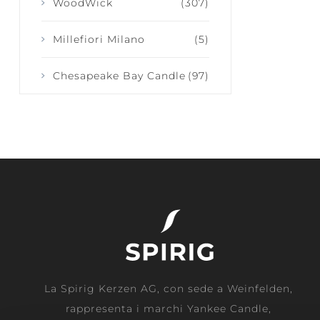
WoodWick
(307)
Millefiori Milano
(5)
Chesapeake Bay Candle
(97)
La Spirig Kerzen AG, con sede a Weinfelden,
rappresenta i marchi Yankee Candle,