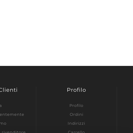
Clienti
Profilo
a
Profilo
ecentemente
Ordini
amo
Indirizzi
e rivenditore
Carrello