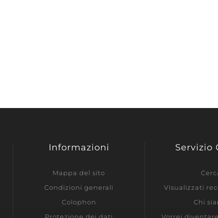
Informazioni
Servizio 
Mappa del sito
Cerc
Condizioni generali
Visualizzati r
Colophon
Chi si
Protezione dei dati
Vorrei diventar