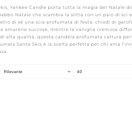
kis, Yankee Candle porta tutta la magia del Natale d
bbo Natale che scambia la slitta con un paio di sci e 
etro di sé una scia profumata di festa: chiodi di garof
lle amarene succose, mentre la vaniglia cremosa diff
OCEAN RETREAT
SALTED SANDS
SER
 di alta qualità, questa candela profumata cattura perf
M
ofumata
Santa Skis è la scelta perfetta per chi ama l'i
asa.
ASSESSORI
DI
ONE
A
rrant &
I
Blossom
H +
AWAKEN +
BALANCE +
REF
i
INVIGORATE
HARMONY
CLA