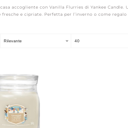
 casa accogliente con Vanilla Flurries di Yankee Candle.
 fresche e cipriate. Perfetta per l’inverno o come regalo
OCEAN RETREAT
SALTED SANDS
SER
M
ASSESSORI
DI
ONE
A
rrant &
I
Blossom
H +
AWAKEN +
BALANCE +
REF
i
INVIGORATE
HARMONY
CLA