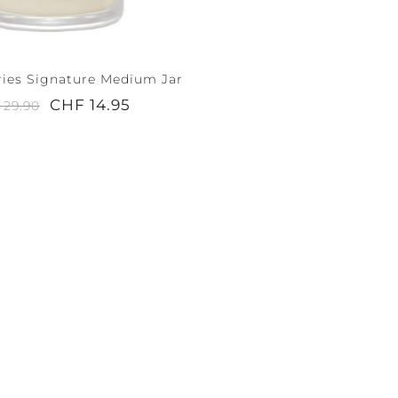
rries Signature Medium Jar
CHF 14.95
 29.90
 +
PEACE +
ASSESSORI
TRANQUILITY