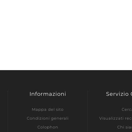
Informazioni
Servizio 
Mappa del sito
Cerc
Condizioni generali
Visualizzati r
Colophon
Chi si