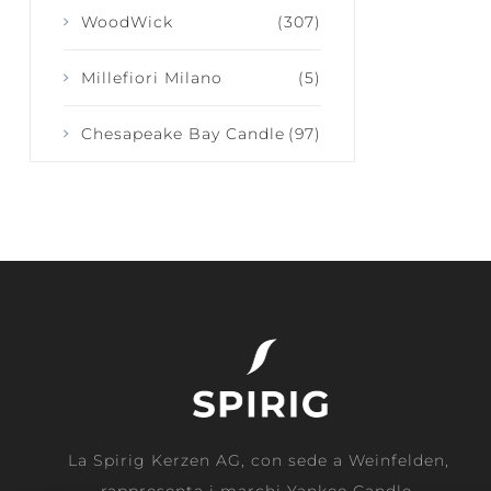
WoodWick
(307)
Millefiori Milano
(5)
Chesapeake Bay Candle
(97)
La Spirig Kerzen AG, con sede a Weinfelden,
rappresenta i marchi Yankee Candle,