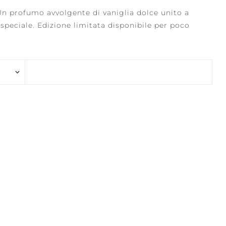
 Un profumo avvolgente di vaniglia dolce unito a
 speciale. Edizione limitata disponibile per poco
ENE WATERS
STILLNESS +
PURITY
LECTION +
CONFIDENCE +
RITY
FREEDOM