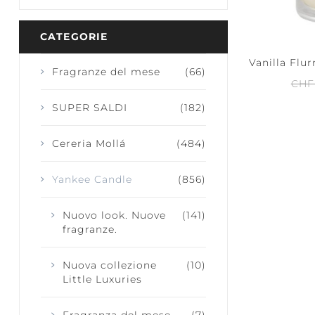
CATEGORIE
Vanilla Flu
Fragranze del mese
(66)
CHF
JOY + LAUGHTER
SERENITY
CALM
SUPER SALDI
(182)
Cereria Mollá
(484)
Yankee Candle
(856)
Nuovo look. Nuove
(141)
fragranze.
Nuova collezione
(10)
Little Luxuries
Fragranza del mese
(7)