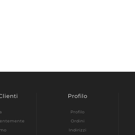
Clienti
Profilo
a
Profilo
ecentemente
Ordini
amo
Indirizzi