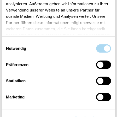
analysieren. Außerdem geben wir Informationen zu Ihrer
Verwendung unserer Website an unsere Partner für
soziale Medien, Werbung und Analysen weiter. Unsere
Partner führen diese Informationen möglicherweise mit
weiteren Daten zusammen, die Sie ihnen bereitgestellt
haben oder die sie im Rahmen Ihrer Nutzung der Dienste
Red Apple Wreath
Red Apple Wreath
Signature Medium Jar
Signature Filled Votive
gesammelt haben.
Einwilligungsauswahl
Notwendig
CHF 29.90
CHF 5.50
Präferenzen
Statistiken
Marketing