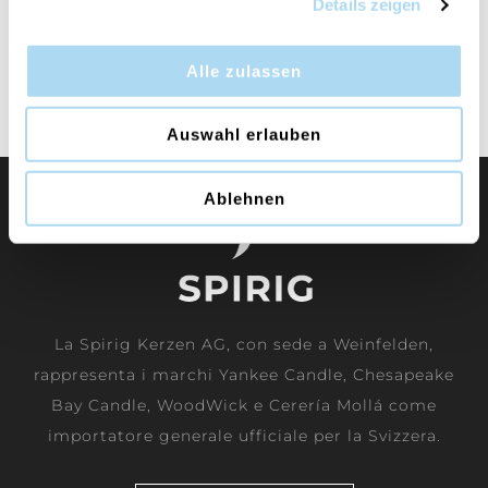
Details zeigen
Red Apple Wreath
Signature Wax Melts
CHF 2.90
Alle zulassen
Auswahl erlauben
Ablehnen
La Spirig Kerzen AG, con sede a Weinfelden,
rappresenta i marchi Yankee Candle, Chesapeake
Bay Candle, WoodWick e Cerería Mollá come
importatore generale ufficiale per la Svizzera.