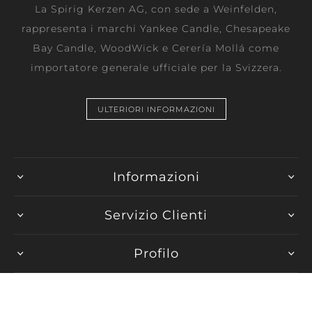
La Spirig Kerzen AG, con sede a Weinfelden,
rappresenta i marchi Yankee Candle, Chesapeake
Bay Candle, WoodWick e Cerería Mollá come
importatore generale ufficiale per la Svizzera.
ULTERIORI INFORMAZIONI
Informazioni
Servizio Clienti
Profilo