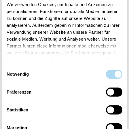
Wir verwenden Cookies, um Inhalte und Anzeigen zu
personalisieren, Funktionen für soziale Medien anbieten
zu können und die Zugriffe auf unsere Website zu
analysieren. Außerdem geben wir Informationen zu Ihrer
Bayside Cedar Signature
Bayside Cedar Signature
Verwendung unserer Website an unsere Partner für
Small Tumbler
Filled Votive
soziale Medien, Werbung und Analysen weiter. Unsere
CHF 15.50
CHF 5.50
Partner führen diese Informationen möglicherweise mit
weiteren Daten zusammen, die Sie ihnen bereitgestellt
haben oder die sie im Rahmen Ihrer Nutzung der Dienste
gesammelt haben.
30%
Einwilligungsauswahl
Notwendig
Präferenzen
Statistiken
Bayside Cedar Signature
Bayside Cedar Signature
Wax Melts
Reed Diffuser 100ml
Marketing