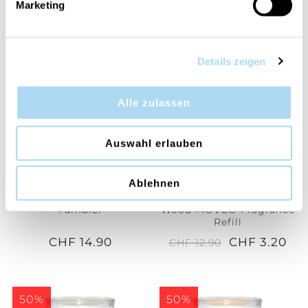
Marketing
HANNO ACQUISTATO ANCHE
Details zeigen
75%
Alle zulassen
Auswahl erlauben
Ablehnen
Love & Passion Small
Magnolia Blossom &
Tumbler
Wood MOVEO Fragrance
Refill
CHF 14.90
CHF 3.20
CHF 12.90
50%
50%