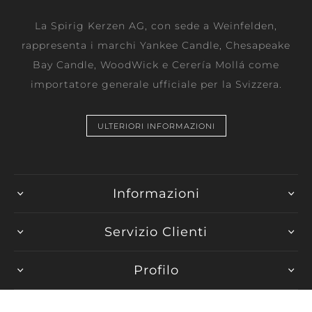
La Spirig Kerzen AG, con sede a Weinfelden,
rappresenta i marchi Yankee Candle, Chesapeake
Bay Candle, WoodWick e Cerería Mollá come
importatore generale ufficiale per la Svizzera.
ULTERIORI INFORMAZIONI
Informazioni
Servizio Clienti
Profilo