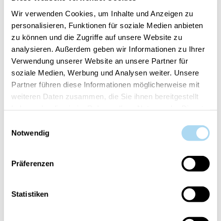
Wir verwenden Cookies, um Inhalte und Anzeigen zu
personalisieren, Funktionen für soziale Medien anbieten
PANORAMICA
zu können und die Zugriffe auf unsere Website zu
analysieren. Außerdem geben wir Informationen zu Ihrer
DETTAGLI PRODOTTO
Verwendung unserer Website an unsere Partner für
VALUTAZIONI
soziale Medien, Werbung und Analysen weiter. Unsere
Partner führen diese Informationen möglicherweise mit
CONTATTA
weiteren Daten zusammen, die Sie ihnen bereitgestellt
haben oder die sie im Rahmen Ihrer Nutzung der Dienste
Una soluzione che si fonde con stile e discrezione
gesammelt haben.
in ogni spazio, offrendo una piacevole diffusione
Einwilligungsauswahl
Notwendig
del profumo. Il profumo si diffonde attraverso i
bastoncini di legno, che immersi, diffondono la
fragranza.
Präferenzen
Statistiken