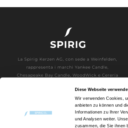
La Spirig Kerzen AG, con sede a Weinfelden,
rappresenta i marchi Yankee Candle,
Chesapeake Bay Candle, WoodWick e Cerería
Mollá come importatore generale ufficiale
Diese Webseite verwende
per la Svizzera.
Wir verwenden Cookies, um
anbieten zu können und di
ULTERIORI INFORMAZIONI
Informationen zu Ihrer Ve
und Analysen weiter. Unse
zusammen, die Sie ihnen b