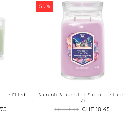
50%
ure Filled
Summit Stargazing Signature Large
Jar
.75
CHF 18.45
CHF 36.90