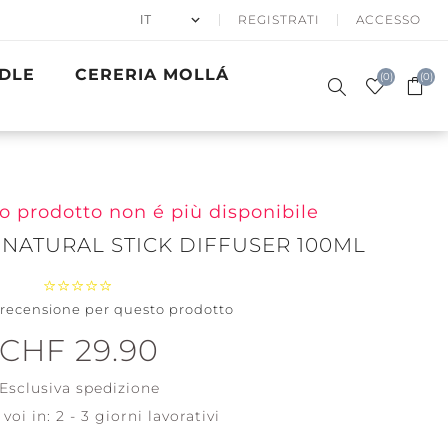
REGISTRATI
ACCESSO
DLE
CERERIA MOLLÁ
(0)
(0)
o prodotto non é più disponibile
ATURAL STICK DIFFUSER 100ML
50% APRÈS
CANDELE
SKI
PROFUMATE
EGALI
WINTER SEA
BATH & BODY
PRECIOUS
GOLDEN
ACCESSORI
a recensione per questo prodotto
SIGNATURE
WOODWICK
METALS
WAVES
Santa on
CHF 29.90
Skis
Clean
Cotton
Esclusiva
spedizione
Holiday
Winterfest
Soft Blanket
voi in:
2 - 3 giorni lavorativi
Vedi tutti
Vedi tutti