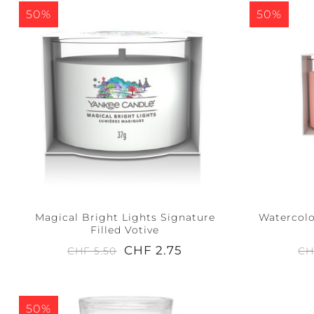
50%
50%
Magical Bright Lights Signature
Watercolo
Filled Votive
CHF 2.75
CHF 5.50
CH
50%