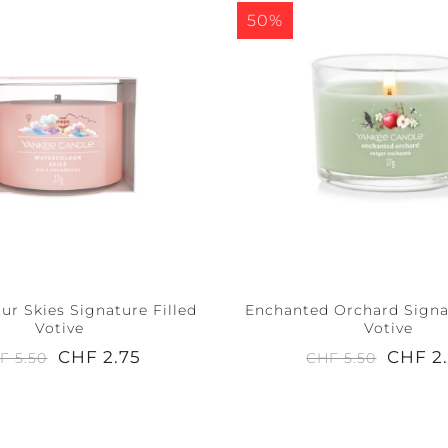
50%
ur Skies Signature Filled
Enchanted Orchard Signat
Votive
Votive
CHF 2.75
CHF 2
F 5.50
CHF 5.50