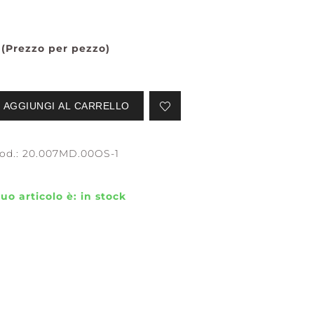
(Prezzo per pezzo)
SERENE
STILLNESS +
WATERS
PURITY
AGGIUNGI AL CARRELLO
od.:
20.007MD.00OS-1
 tuo articolo è:
in stock
EFLECTION +
CONFIDENCE +
LARITY
FREEDOM