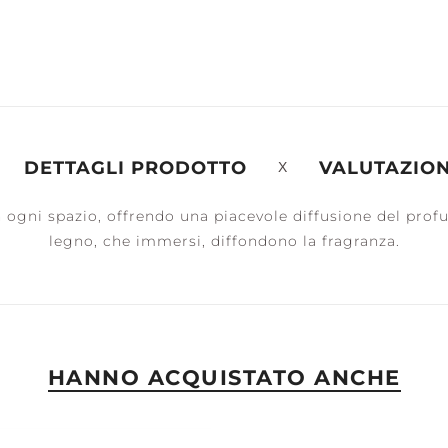
ERENITY +
PEACE +
ASSESSORI
ALM
TRANQUILITY
DETTAGLI PRODOTTO
VALUTAZION
n ogni spazio, offrendo una piacevole diffusione del profu
legno, che immersi, diffondono la fragranza.
HANNO ACQUISTATO ANCHE