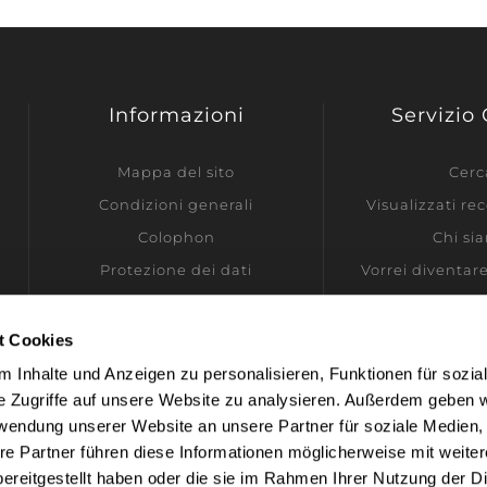
Informazioni
Servizio 
Mappa del sito
Cerc
Condizioni generali
Visualizzati r
Colophon
Chi si
Protezione dei dati
Vorrei diventar
Informazioni di spedizione
Contatti
t Cookies
Impostazioni dei cookie
 Inhalte und Anzeigen zu personalisieren, Funktionen für sozia
e Zugriffe auf unsere Website zu analysieren. Außerdem geben w
rwendung unserer Website an unsere Partner für soziale Medien
re Partner führen diese Informationen möglicherweise mit weite
ereitgestellt haben oder die sie im Rahmen Ihrer Nutzung der D