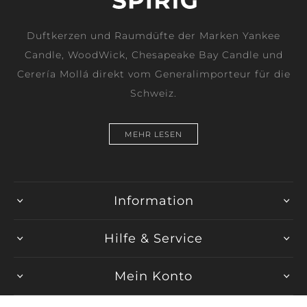
Duftkerzen und Raumdüfte der Marken Yankee
Candle, WoodWick, Chesapeake Bay Candle und
Cerería Mollá direkt vom Generalimporteur für die
Schweiz.
MEHR LESEN
Information
Hilfe & Service
Mein Konto