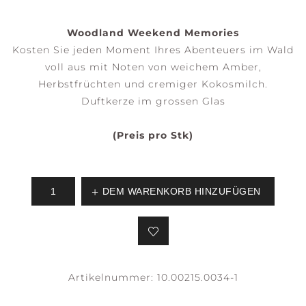
Woodland Weekend Memories
Kosten Sie jeden Moment Ihres Abenteuers im Wald
voll aus mit Noten von weichem Amber,
Herbstfrüchten und cremiger Kokosmilch.
Duftkerze im grossen Glas
(Preis pro Stk)
DEM WARENKORB HINZUFÜGEN
Artikelnummer:
10.00215.0034-1