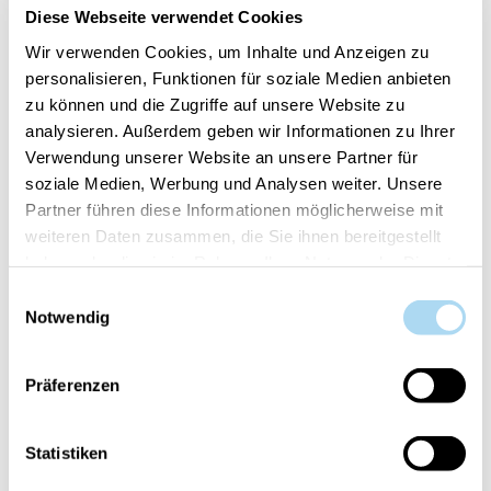
Diese Webseite verwendet Cookies
Wir verwenden Cookies, um Inhalte und Anzeigen zu
personalisieren, Funktionen für soziale Medien anbieten
North Pole Hideaway
Afternoon Scrapbooking
Signature Large Jar
Signature Large Jar
zu können und die Zugriffe auf unsere Website zu
analysieren. Außerdem geben wir Informationen zu Ihrer
CHF 18.45
CHF 18.45
CHF 36.90
CHF 36.90
Verwendung unserer Website an unsere Partner für
soziale Medien, Werbung und Analysen weiter. Unsere
Partner führen diese Informationen möglicherweise mit
weiteren Daten zusammen, die Sie ihnen bereitgestellt
haben oder die sie im Rahmen Ihrer Nutzung der Dienste
gesammelt haben.
Einwilligungsauswahl
Notwendig
Präferenzen
Vanilla Crème Brûlée
Signature Large Jar
Statistiken
CHF 36.90