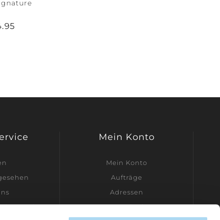
ignature
4.95
Service
Mein Konto
en
Mein Konto
ngesehen
Aufträge
uns
Adressen
dler werden
Warenkorb