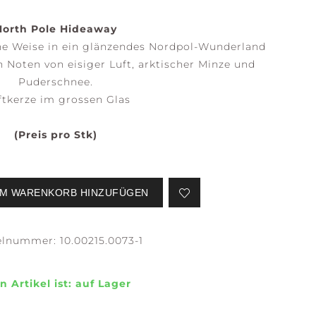
North Pole Hideaway
he Weise in ein glänzendes Nordpol-Wunderland
n Noten von eisiger Luft, arktischer Minze und
SERENE
STILLNESS +
WATERS
PURITY
Puderschnee.
tkerze im grossen Glas
(Preis pro Stk)
M WARENKORB HINZUFÜGEN
EFLECTION +
CONFIDENCE +
LARITY
FREEDOM
kelnummer:
10.00215.0073-1
n Artikel ist:
auf Lager