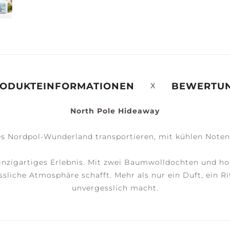
ERENITY +
PEACE +
ACCESSOIRES
ALM
TRANQUILITY
ODUKTEINFORMATIONEN
BEWERTU
North Pole Hideaway
es Nordpol-Wunderland transportieren, mit kühlen Noten 
inzigartiges Erlebnis. Mit zwei Baumwolldochten und h
liche Atmosphäre schafft. Mehr als nur ein Duft, ein R
unvergesslich macht.