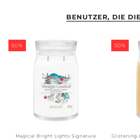
BENUTZER, DIE D
50%
50%
Magical Bright Lights Signature
Glistening 