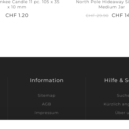
kee Candle 11 pc. 105 x 35
North Pole Hideaway S
x 10 mm
Medium Jar
CHF 1.20
CHF 1
CHF 29.90
Information
Hilfe & 
Sitemap
Such
AGB
Kürzlich a
Impressum
Über 
Datenschutz
Ich möchte Hän