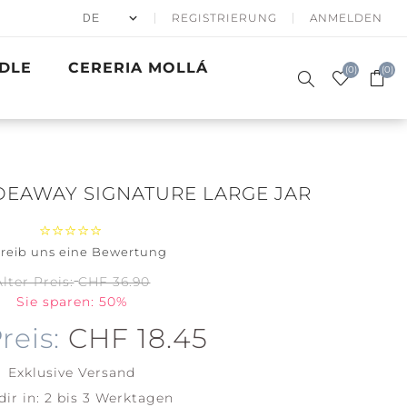
REGISTRIERUNG
ANMELDEN
DLE
CERERIA MOLLÁ
(0)
(0)
DEAWAY SIGNATURE LARGE JAR
reib uns eine Bewertung
50% APRÈS
DUFTKERZEN
SKI
SIGNATURE
GESCHENKE
WINTER SEA
BATH & BODY
PRECIOUS
GOLDEN
ACCESSOIRES
Alter Preis:
CHF 36.90
WOODWICK
METALS
WAVES
Sie sparen: 50%
Santa on
Clean
Skis
Cotton
reis:
CHF 18.45
Holiday
Soft Blanket
Winterfest
Exklusive
Versand
View all
View all
dir in:
2 bis 3 Werktagen