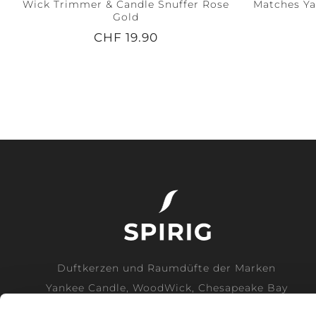
Wick Trimmer & Candle Snuffer Rose
Matches Yan
Gold
CHF 19.90
Duftkerzen und Raumdüfte der Marken
Yankee Candle, WoodWick, Chesapeake Bay
Candle und Cerería Mollá direkt vom