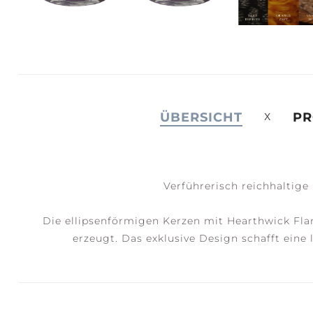
JOY +
S
LAUGHTER
C
ÜBERSICHT
PR
Verführerisch reichhaltig
Die ellipsenförmigen Kerzen mit Hearthwick Fla
erzeugt. Das exklusive Design schafft ein