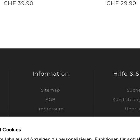
CHF 39.90
CHF 29.90
Information
Hilfe & 
Sitemap
Such
AGB
Kürzlich a
Impressum
Über 
Datenschutz
Ich möchte Hän
Versandinformationen
t Cookies
Kontakt
 Inhalte und Anzeigen zu personalisieren, Funktionen für sozia