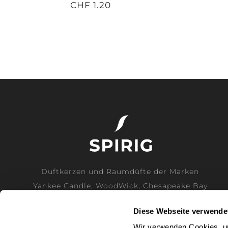
CHF 1.20
Duftkerzen und Raumdüfte der Marken
Yankee Candle, WoodWick, Chesapeake Bay
Candle und Cerería Mollá direkt vom
Diese Webseite verwende
Generalimporteur für die Schweiz.
Wir verwenden Cookies, um