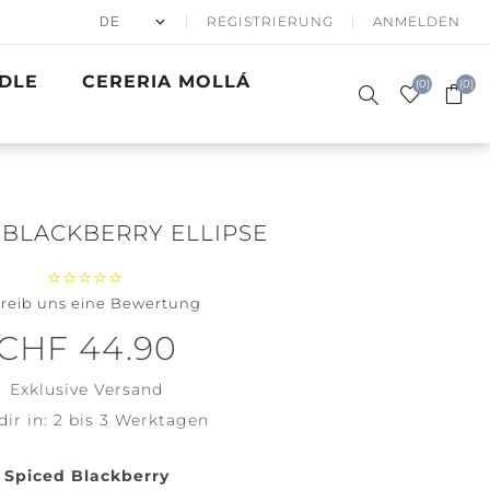
REGISTRIERUNG
ANMELDEN
DLE
CERERIA MOLLÁ
(0)
(0)
 BLACKBERRY ELLIPSE
reib uns eine Bewertung
50% APRÈS
DUFTKERZEN
SKI
SIGNATURE
GESCHENKE
WINTER SEA
BATH & BODY
PRECIOUS
GOLDEN
ACCESSOIRES
CHF 44.90
WOODWICK
METALS
WAVES
Santa on
Clean
Exklusive
Versand
Skis
Cotton
dir in:
2 bis 3 Werktagen
Holiday
Soft Blanket
Winterfest
View all
Spiced Blackberry
View all