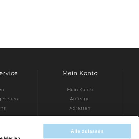
Service
Mein Konto
en
Mein Konto
ngesehen
Aufträge
uns
Adressen
dler werden
Warenkorb
Wunschliste
Alle zulassen
Kontakt
le Medien