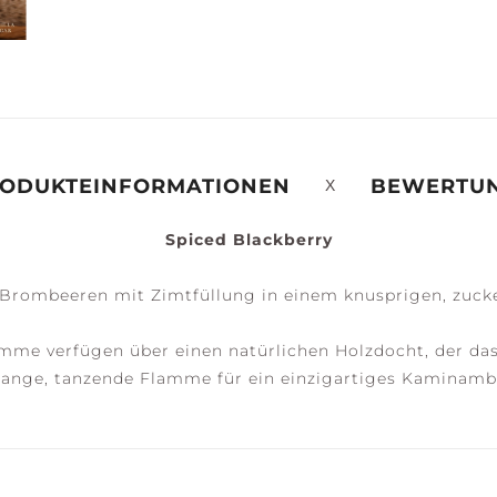
ERENITY +
PEACE +
ACCESSOIRES
ALM
TRANQUILITY
ODUKTEINFORMATIONEN
BEWERTU
Spiced Blackberry
e Brombeeren mit Zimtfüllung in einem knusprigen, zuck
mme verfügen über einen natürlichen Holzdocht, der da
e lange, tanzende Flamme für ein einzigartiges Kaminamb