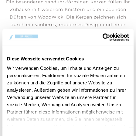
Die besonderen sanduhr-förmigen Kerzen füllen Ihr
Zuhause mit weichem Knistern und einladenden
Düften von WoodWick. Die Kerzen zeichnen sich
durch ein sauberes, modernes Design und einer
eleganten Form aus.
Diese Webseite verwendet Cookies
Wir verwenden Cookies, um Inhalte und Anzeigen zu
BENUTZER, DIE DIESEN ARTIKEL
personalisieren, Funktionen für soziale Medien anbieten
GEKAUFT HABEN, HABEN AUCH
zu können und die Zugriffe auf unsere Website zu
GEKAUFT
analysieren. Außerdem geben wir Informationen zu Ihrer
Verwendung unserer Website an unsere Partner für
soziale Medien, Werbung und Analysen weiter. Unsere
Partner führen diese Informationen möglicherweise mit
weiteren Daten zusammen, die Sie ihnen bereitgestellt
haben oder die sie im Rahmen Ihrer Nutzung der Dienste
gesammelt haben.
Einwilligungsauswahl