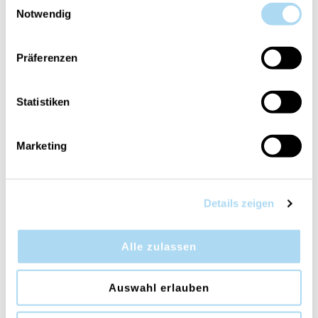
Notwendig
Präferenzen
Cinnamon Chai Ellipse
Cinnamon Chai Mini Jar
Statistiken
CHF 44.90
CHF 14.90
Marketing
Details zeigen
Alle zulassen
Auswahl erlauben
Crimson Berries
Wild Berry & Beets Mini
Medium Jar
Jar