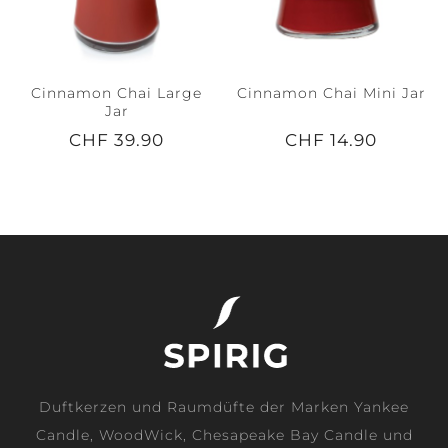
Cinnamon Chai Large
Cinnamon Chai Mini Jar
Jar
CHF 39.90
CHF 14.90
Duftkerzen und Raumdüfte der Marken Yankee
Candle, WoodWick, Chesapeake Bay Candle und