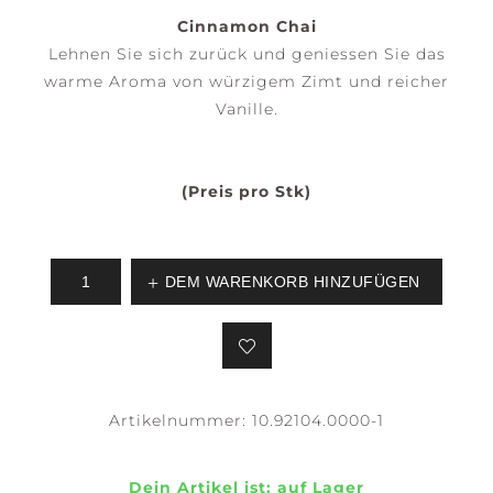
Cinnamon Chai
Lehnen Sie sich zurück und geniessen Sie das
warme Aroma von würzigem Zimt und reicher
Vanille.
(Preis pro Stk)
DEM WARENKORB HINZUFÜGEN
Artikelnummer:
10.92104.0000-1
Dein Artikel ist:
auf Lager