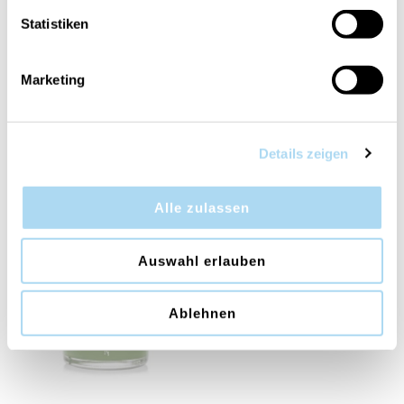
Statistiken
Marketing
Woodland Weekend
Sparkling Cinnamon
Details zeigen
Memories Signature
Signature Filled Votive
Filled Votive
CHF 5.50
CHF 5.50
Alle zulassen
Auswahl erlauben
50%
Ablehnen