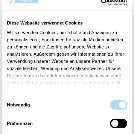
GEKAUFT
Diese Webseite verwendet Cookies
50%
Wir verwenden Cookies, um Inhalte und Anzeigen zu
personalisieren, Funktionen für soziale Medien anbieten
zu können und die Zugriffe auf unsere Website zu
analysieren. Außerdem geben wir Informationen zu Ihrer
Verwendung unserer Website an unsere Partner für
soziale Medien, Werbung und Analysen weiter. Unsere
Partner führen diese Informationen möglicherweise mit
weiteren Daten zusammen, die Sie ihnen bereitgestellt
Magical Bright Lights
Shimmering Christmas
Signature Filled Votive
Tree Signature Filled
haben oder die sie im Rahmen Ihrer Nutzung der Dienste
Votive
gesammelt haben.
Einwilligungsauswahl
CHF 2.75
CHF 5.50
CHF 5.50
Notwendig
Präferenzen