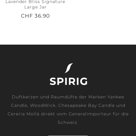
Lavender Bliss Signature
Large Jar
CHF 36.90
Duftkerzen und Raumdüfte der Marken Yankee
Candle, WoodWick, Chesapeake Bay Candle und
Cerería Mollá direkt vom Generalimporteur für die
Schweiz.