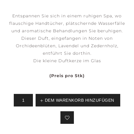
Entspannen Sie sich in einem ruhigen Spa, wo
flauschige Handtücher, plätschernde Wasserfälle
und aromatische Behandlungen Sie beruhigen.
Dieser Duft, eingefangen in Noten von
Orchideenblüten, Lavendel und Zedernholz,
entführt Sie dorthin.
Die kleine Duftkerze im Glas
(Preis pro Stk)
DEM WARENKORB HINZUFÜGEN