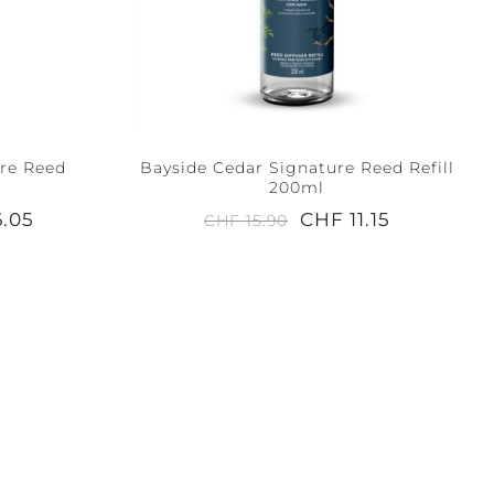
ure Reed
Bayside Cedar Signature Reed Refill
200ml
6.05
CHF 11.15
CHF 15.90