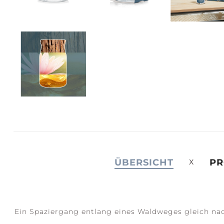
JOY +
S
LAUGHTER
C
ÜBERSICHT
PR
Ein Spaziergang entlang eines Waldweges gleich na