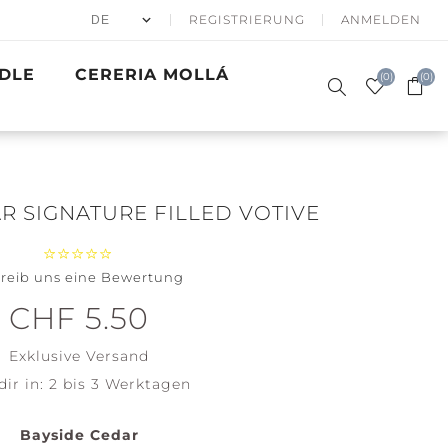
REGISTRIERUNG
ANMELDEN
DLE
CERERIA MOLLÁ
(0)
(0)
R SIGNATURE FILLED VOTIVE
reib uns eine Bewertung
50% APRÈS
DUFTKERZEN
SKI
SIGNATURE
GESCHENKE
WINTER SEA
BATH & BODY
PRECIOUS
GOLDEN
ACCESSOIRES
CHF 5.50
WOODWICK
METALS
WAVES
Santa on
Clean
Exklusive
Versand
Skis
Cotton
dir in:
2 bis 3 Werktagen
Holiday
Soft Blanket
Winterfest
View all
Bayside Cedar
View all