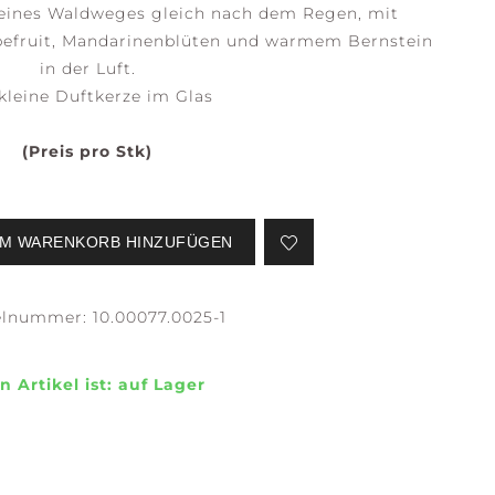
 eines Waldweges gleich nach dem Regen, mit
pefruit, Mandarinenblüten und warmem Bernstein
in der Luft.
kleine Duftkerze im Glas
SERENE
STILLNESS +
WATERS
PURITY
(Preis pro Stk)
M WARENKORB HINZUFÜGEN
elnummer:
10.00077.0025-1
EFLECTION +
CONFIDENCE +
LARITY
FREEDOM
n Artikel ist:
auf Lager