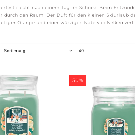
terfest riecht nach einem Tag im Schnee! Beim Entzünde
r durch den Raum. Der Duft für den kleinen Skiurlaub d
saftiger Orange und einer würzigen Note von Nelken verl
OCEAN RETREAT
SALTED SANDS
SER
M
C
ACCESSOIRES
ION
rrant &
50%
Blossom
H +
AWAKEN +
BALANCE +
REF
INVIGORATE
HARMONY
CLA