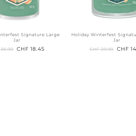
nterfest Signature Large
Holiday Winterfest Signa
 +
PEACE +
ACCESSOIRES
Jar
Jar
TRANQUILITY
CHF 18.45
CHF 14
 36.90
CHF 29.90