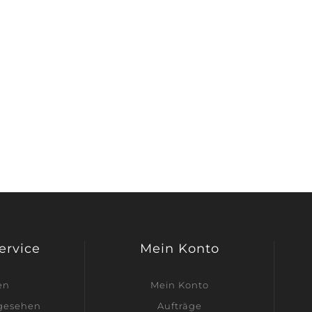
Service
Mein Konto
en
Mein Konto
ngesehen
Aufträge