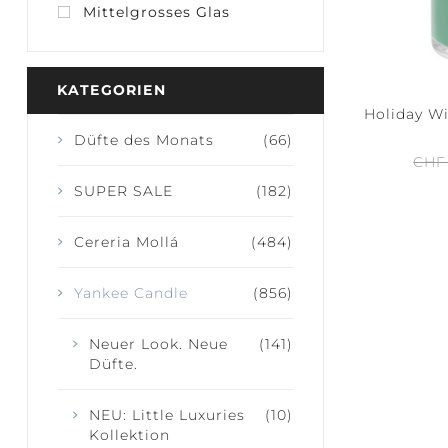
Mittelgrosses Glas
KATEGORIEN
Holiday Wi
JOY + LAUGHTER
SERENITY
Düfte des Monats
(66)
CALM
CHF
SUPER SALE
(182)
Cereria Mollá
(484)
Yankee Candle
(856)
Neuer Look. Neue
(141)
Düfte.
NEU: Little Luxuries
(10)
Kollektion