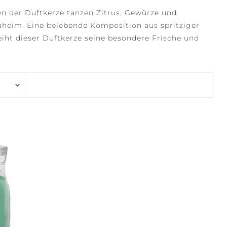
n der Duftkerze tanzen Zitrus, Gewürze und
aheim. Eine belebende Komposition aus spritziger
eiht dieser Duftkerze seine besondere Frische und
ENE WATERS
STILLNESS +
PURITY
LECTION +
CONFIDENCE +
RITY
FREEDOM