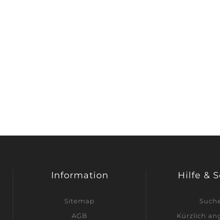
Information
Hilfe & 
Sitemap
Such
AGB
Kürzlich a