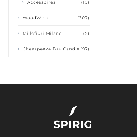
Accessoires
(10)
WoodWick
(307)
Millefiori Milano
(5)
Chesapeake Bay Candle
(97)