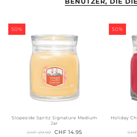
BENUTZER, DIE D
50%
50%
Slopeside Spritz Signature Medium
Holiday Ch
Jar
CHF 14.95
CHF 29.90
CHF