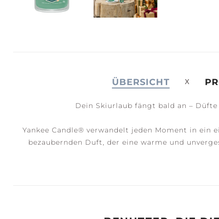
JOY +
S
LAUGHTER
C
ÜBERSICHT
PR
Dein Skiurlaub fängt bald an – Düfte 
Yankee Candle® verwandelt jeden Moment in ein e
bezaubernden Duft, der eine warme und unvergess