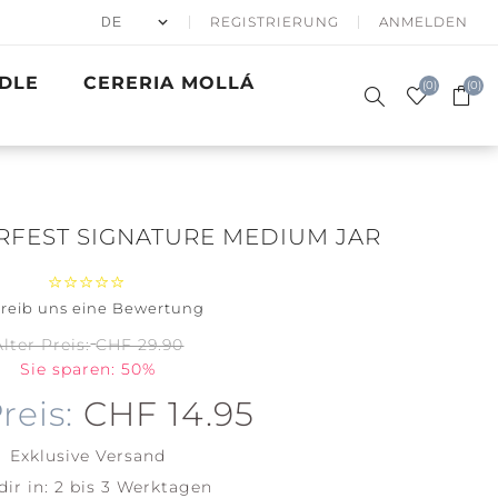
REGISTRIERUNG
ANMELDEN
DLE
CERERIA MOLLÁ
(0)
(0)
RFEST SIGNATURE MEDIUM JAR
reib uns eine Bewertung
50% APRÈS
DUFTKERZEN
SKI
SIGNATURE
GESCHENKE
WINTER SEA
BATH & BODY
PRECIOUS
GOLDEN
ACCESSOIRES
Alter Preis:
CHF 29.90
WOODWICK
METALS
WAVES
Sie sparen: 50%
Santa on
Clean
Skis
Cotton
reis:
CHF 14.95
Holiday
Soft Blanket
Winterfest
Exklusive
Versand
View all
View all
dir in:
2 bis 3 Werktagen