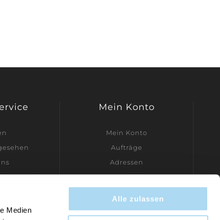
Service
Mein Konto
en
Mein Konto
ngesehen
Aufträge
uns
Adressen
dler werden
Warenkorb
Wunschliste
Alle zulassen
Kontakt
le Medien