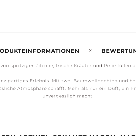
ERENITY +
PEACE +
ACCESSOIRES
ALM
TRANQUILITY
ODUKTEINFORMATIONEN
BEWERTU
von spritziger Zitrone, frische Kräuter und Pinie füllen 
inzigartiges Erlebnis. Mit zwei Baumwolldochten und h
liche Atmosphäre schafft. Mehr als nur ein Duft, ein R
unvergesslich macht.