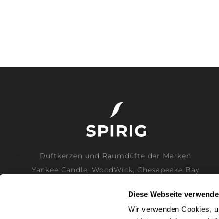
Duftkerzen und Raumdüfte der Marken
Yankee Candle, WoodWick, Chesapeake Bay
Candle und Cerería Mollá direkt vom
Diese Webseite verwende
Generalimporteur für die Schweiz.
Wir verwenden Cookies, um