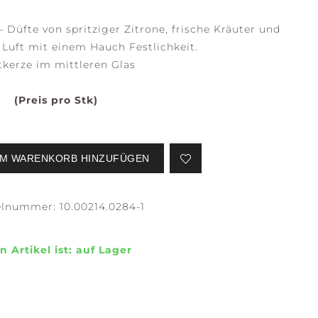
– Düfte von spritziger Zitrone, frische Kräuter und
e Luft mit einem Hauch Festlichkeit.
tkerze im mittleren Glas
SERENE
STILLNESS +
WATERS
PURITY
(Preis pro Stk)
M WARENKORB HINZUFÜGEN
elnummer:
10.00214.0284-1
EFLECTION +
CONFIDENCE +
LARITY
FREEDOM
n Artikel ist:
auf Lager