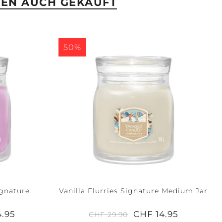
BEN AUCH GEKAUFT
50%
gnature
Vanilla Flurries Signature Medium Jar
4.95
CHF 14.95
CHF 29.90