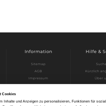
Information
Hilfe & 
Sitemap
Such
AGB
Kürzlich a
Impressum
Über 
Datenschutz
Ich möchte Hän
Versandinformationen
t Cookies
Kontakt
 Inhalte und Anzeigen zu personalisieren, Funktionen für sozia