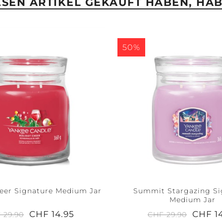
IESEN ARTIKEL GEKAUFT HABEN, HA
50%
eer Signature Medium Jar
Summit Stargazing Si
Medium Jar
CHF 14.95
CHF 1
 29.90
CHF 29.90