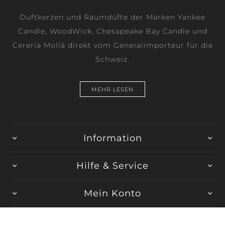
Duftkerzen und Raumdüfte der Marken Yankee
Candle, WoodWick, Chesapeake Bay Candle und
Cerería Mollá direkt vom Generalimporteur für die
Schweiz.
MEHR LESEN
Information
Hilfe & Service
Mein Konto