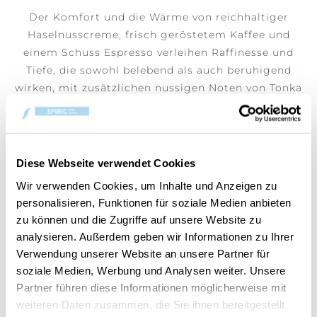
Der Komfort und die Wärme von reichhaltiger
Haselnusscreme, frisch geröstetem Kaffee und
einem Schuss Espresso verleihen Raffinesse und
Tiefe, die sowohl belebend als auch beruhigend
wirken, mit zusätzlichen nussigen Noten von Tonka
und Pistazie.
(Preis pro Stk)
Diese Webseite verwendet Cookies
Wir verwenden Cookies, um Inhalte und Anzeigen zu
personalisieren, Funktionen für soziale Medien anbieten
DEM WARENKORB HINZUFÜGEN
zu können und die Zugriffe auf unsere Website zu
analysieren. Außerdem geben wir Informationen zu Ihrer
Verwendung unserer Website an unsere Partner für
soziale Medien, Werbung und Analysen weiter. Unsere
Partner führen diese Informationen möglicherweise mit
weiteren Daten zusammen, die Sie ihnen bereitgestellt
Artikelnummer:
10.93877.0000-1