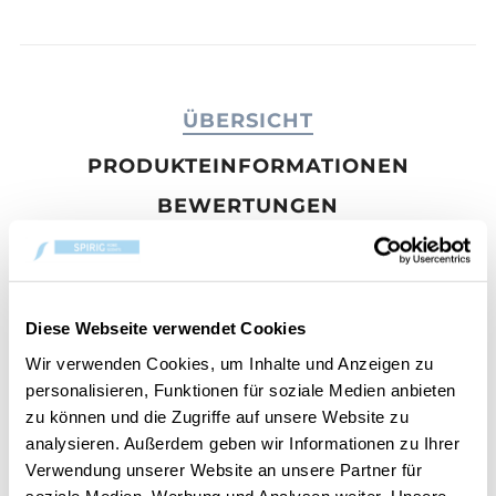
ÜBERSICHT
PRODUKTEINFORMATIONEN
BEWERTUNGEN
KONTAKT
Machen Sie einen gemütlichen Spaziergang durch
Diese Webseite verwendet Cookies
einen friedlichen Garten, in dem Sonnenflecken und
sanfter Regen die Blumen zum Blühen bringen. Die
Wir verwenden Cookies, um Inhalte und Anzeigen zu
luftigen Noten von Sandelholz, Jasmin und
personalisieren, Funktionen für soziale Medien anbieten
flüsternder Weide ergänzen Momente der
zu können und die Zugriffe auf unsere Website zu
unbeschwerten Entspannung.
analysieren. Außerdem geben wir Informationen zu Ihrer
Verwendung unserer Website an unsere Partner für
Yankee Candle® verwandelt jeden Moment in ein
soziale Medien, Werbung und Analysen weiter. Unsere