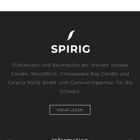
Duftkerzen und Raumdüfte der Marken Yankee
Candle, WoodWick, Chesapeake Bay Candle und
Cerería Mollá direkt vom Generalimporteur für die
Schweiz.
MEHR LESEN