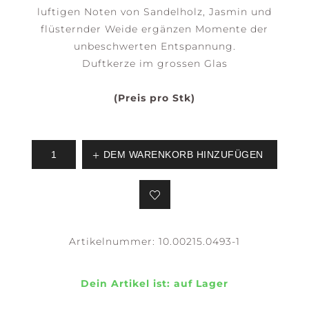
luftigen Noten von Sandelholz, Jasmin und
flüsternder Weide ergänzen Momente der
unbeschwerten Entspannung.
Duftkerze im grossen Glas
(Preis pro Stk)
DEM WARENKORB HINZUFÜGEN
Artikelnummer:
10.00215.0493-1
Dein Artikel ist:
auf Lager