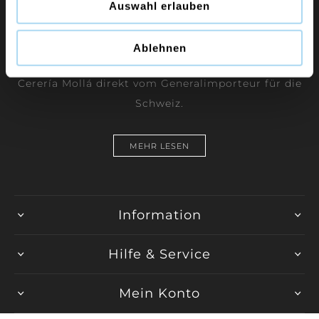
Auswahl erlauben
Duftkerzen und Raumdüfte der Marken Yankee
Ablehnen
Candle, WoodWick, Chesapeake Bay Candle und
Cerería Mollá direkt vom Generalimporteur für die
Schweiz.
MEHR LESEN
Information
Hilfe & Service
Mein Konto