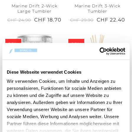
Marine Drift 2-Wick
Marine Drift 3-Wick
Large Tumbler
Tumbler
CHF 18.70
CHF 22.40
CHF 24.90
CHF 29.90
25%
25%
Diese Webseite verwendet Cookies
Wir verwenden Cookies, um Inhalte und Anzeigen zu
personalisieren, Funktionen für soziale Medien anbieten
zu können und die Zugriffe auf unsere Website zu
Marine Drift Medium
Marine Drift Reed
analysieren. Außerdem geben wir Informationen zu Ihrer
Tumbler
Diffuser 150ml
Verwendung unserer Website an unsere Partner für
CHF 14.90
CHF 14.90
CHF 19.90
CHF 19.90
soziale Medien, Werbung und Analysen weiter. Unsere
Partner führen diese Informationen möglicherweise mit
weiteren Daten zusammen, die Sie ihnen bereitgestellt