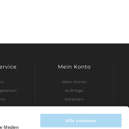
Service
Mein Konto
en
Mein Konto
ngesehen
Aufträge
uns
Adressen
dler werden
Warenkorb
Wunschliste
Alle zulassen
Kontakt
le Medien