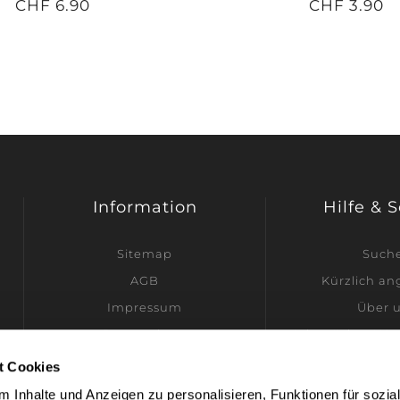
CHF 6.90
CHF 3.90
Information
Hilfe & 
Sitemap
Such
AGB
Kürzlich a
Impressum
Über 
Datenschutz
Ich möchte Hän
Versandinformationen
t Cookies
Kontakt
 Inhalte und Anzeigen zu personalisieren, Funktionen für sozia