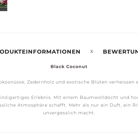
ERENITY +
PEACE +
ACCESSOIRES
ALM
TRANQUILITY
ODUKTEINFORMATIONEN
BEWERTU
Black Coconut
okosnüsse, Zedernholz und exotische Blüten verheissen 
inzigartiges Erlebnis. Mit einem Baumwolldocht und h
liche Atmosphäre schafft. Mehr als nur ein Duft, ein R
unvergesslich macht.