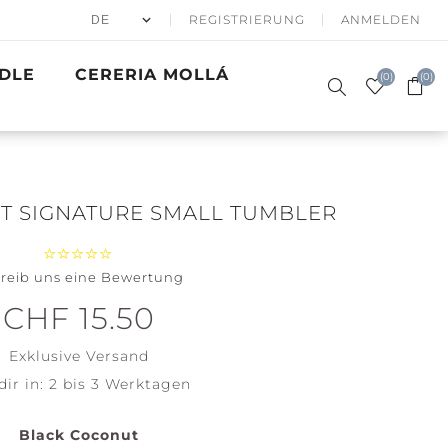
REGISTRIERUNG
ANMELDEN
DLE
CERERIA MOLLÁ
(0)
(0)
T SIGNATURE SMALL TUMBLER
reib uns eine Bewertung
50% APRÈS
DUFTKERZEN
SKI
SIGNATURE
GESCHENKE
WINTER SEA
BATH & BODY
PRECIOUS
GOLDEN
ACCESSOIRES
CHF 15.50
WOODWICK
METALS
WAVES
Santa on
Clean
Exklusive
Versand
Skis
Cotton
dir in:
2 bis 3 Werktagen
Holiday
Soft Blanket
Winterfest
View all
Black Coconut
View all