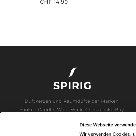
CHF 14.90
Duftkerzen und Raumdüfte der Marken
Yankee Candle, WoodWick, Chesapeake Bay
Candle und Cerería Mollá direkt vom
Diese Webseite verwende
Generalimporteur für die Schweiz.
Wir verwenden Cookies, um