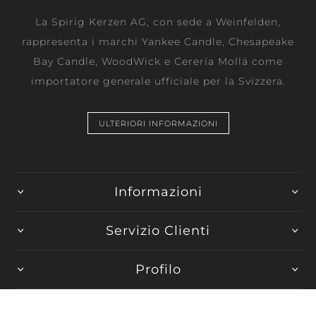
La Spirig Kerzen AG, con sede a Weinfelden,
rappresenta i marchi Yankee Candle, Chesapeake
Bay Candle, WoodWick e Cerería Mollá come
importatore generale ufficiale per la Svizzera.
ULTERIORI INFORMAZIONI
Informazioni
Servizio Clienti
Profilo