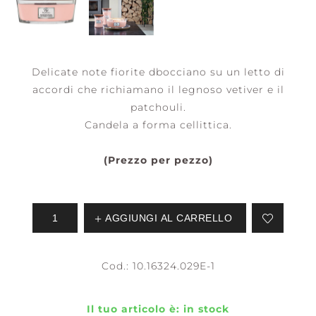
Delicate note fiorite dbocciano su un letto di
accordi che richiamano il legnoso vetiver e il
patchouli.
Candela a forma cellittica.
(Prezzo per pezzo)
AGGIUNGI AL CARRELLO
Cod.:
10.16324.029E-1
Il tuo articolo è:
in stock