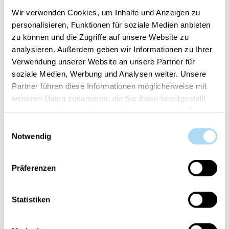
crepitio del fuoco scoppiettante. Il loro esclusivo
Wir verwenden Cookies, um Inhalte und Anzeigen zu
design crea una lunga fiamma danzante per una
personalisieren, Funktionen für soziale Medien anbieten
calda e unica atmosfera in ogni ambiente. Perfetta
zu können und die Zugriffe auf unsere Website zu
come idea regalo!
analysieren. Außerdem geben wir Informationen zu Ihrer
Verwendung unserer Website an unsere Partner für
soziale Medien, Werbung und Analysen weiter. Unsere
Partner führen diese Informationen möglicherweise mit
weiteren Daten zusammen, die Sie ihnen bereitgestellt
HANNO ACQUISTATO ANCHE
haben oder die sie im Rahmen Ihrer Nutzung der Dienste
gesammelt haben.
Einwilligungsauswahl
Notwendig
50%
50%
Präferenzen
Statistiken