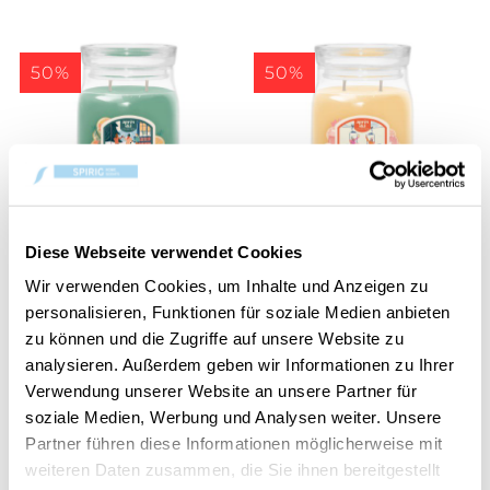
50%
50%
Diese Webseite verwendet Cookies
Holiday Winterfest
Slopeside Spritz
Wir verwenden Cookies, um Inhalte und Anzeigen zu
Signature Large Jar
Signature Large Jar
personalisieren, Funktionen für soziale Medien anbieten
CHF 18.45
CHF 18.45
CHF 36.90
CHF 36.90
zu können und die Zugriffe auf unsere Website zu
analysieren. Außerdem geben wir Informationen zu Ihrer
Verwendung unserer Website an unsere Partner für
50%
50%
soziale Medien, Werbung und Analysen weiter. Unsere
Partner führen diese Informationen möglicherweise mit
weiteren Daten zusammen, die Sie ihnen bereitgestellt