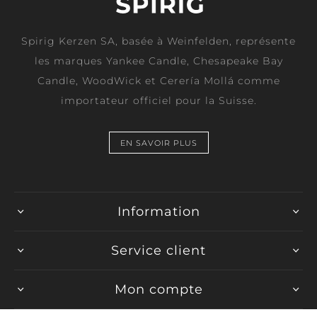
Spirig Kerzen SA, basée à Weinfelden, représente
les marques Yankee Candle, Chesapeake Bay
Candle, WoodWick et Cerería Mollá comme
importateur officiel pour la Suisse.
EN SAVOIR PLUS
Information
Service client
Mon compte