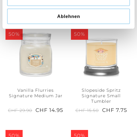
CHF 14.95
CHF 14.95
CHF 29.90
CHF 29.90
Ablehnen
50%
50%
Vanilla Flurries
Slopeside Spritz
Signature Medium Jar
Signature Small
Tumbler
CHF 14.95
CHF 7.75
CHF 29.90
CHF 15.50
50%
50%