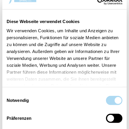
Woodland Spice
Woodland Spice
Signature Filled Votive
Signature Large Jar
CHF 5.50
CHF 36.90
Diese Webseite verwendet Cookies
Wir verwenden Cookies, um Inhalte und Anzeigen zu
personalisieren, Funktionen für soziale Medien anbieten
zu können und die Zugriffe auf unsere Website zu
analysieren. Außerdem geben wir Informationen zu Ihrer
Verwendung unserer Website an unsere Partner für
soziale Medien, Werbung und Analysen weiter. Unsere
Partner führen diese Informationen möglicherweise mit
weiteren Daten zusammen, die Sie ihnen bereitgestellt
haben oder die sie im Rahmen Ihrer Nutzung der Dienste
gesammelt haben.
Einwilligungsauswahl
Woodland Spice
Woodland Spice
Notwendig
Signature Medium Jar
Signature Small Jar
CHF 29.90
CHF 12.90
Präferenzen